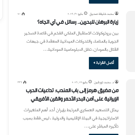
محمد خليفة صديق
مايو 31, 2026
91
زيارة البرهان للبحرين.. رسائل في أي اتجاه؟
بين بروتوكولات الاستقبال الملكي الفخم في قاعدة الصخير
الجوية بالمنامة، والتحركات الميدانية المعقدة في جبهات
القتال بالسودان، تظل الدبلوماسية السودانية…
أكمل القراءة »
د. محمد تورشين
مايو 17, 2026
336
من مضيق هرمز إلى باب المندب: تداعيات الحرب
الإيرانية على أمن البحر الأحمر والقرن الأفريقي
يمثل التصعيد العسكري المرتبط بإيران أحد أهم المتغيرات
الاستراتيجية في البيئة الإقليمية والدولية ، ليس فقط بسبب
تأثيره المباشر على…