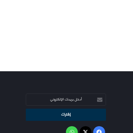
أدخل
بريدك
الإلكتروني
فيسبوك
‫X
واتساب