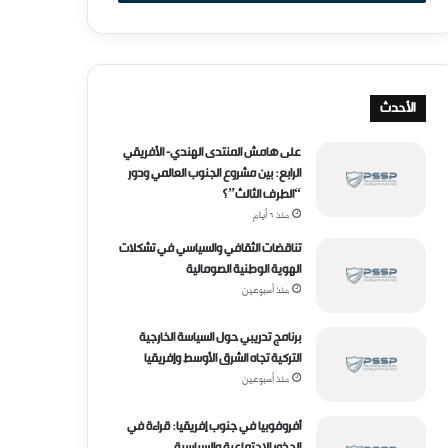
ب
ر
ي
د
ك
ا
الأحدث
ل
إ
على هامش المنتدى الهندي- الأفريقي
ل
الرابع: بين مشروع الجنوب العالمي ودور
ك
“الطرف الثالث”؟
ت
منذ 6 أيام
ر
تناقضات الثقافي والسياسي في تشكلات
و
الهوية الوطنية الصومالية
ن
منذ أسبوعين
ي
برنامج تدريبي حول السياسة الخارجية
التركية تجاه الشرق الأوسط وإفريقيا
منذ أسبوعين
أفروفوبيا في جنوب إفريقيا: قراءة في
الجذور الاجتماعية والسياسية