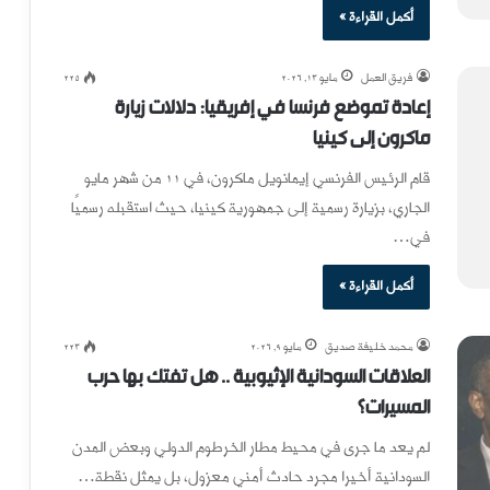
أكمل القراءة »
فريق العمل
مايو 13, 2026
225
إعادة تموضع فرنسا في إفريقيا: دلالات زيارة
ماكرون إلى كينيا
قام الرئيس الفرنسي إيمانويل ماكرون، في 11 من شهر مايو
الجاري، بزيارة رسمية إلى جمهورية كينيا، حيث استقبله رسميًا
في…
أكمل القراءة »
محمد خليفة صديق
مايو 9, 2026
223
العلاقات السودانية الإثيوبية .. هل تفتك بها حرب
المسيرات؟
لم يعد ما جرى في محيط مطار الخرطوم الدولي وبعض المدن
السودانية أخيرا مجرد حادث أمني معزول، بل يمثل نقطة…