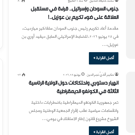
محمد خليفة صديق
منذ 4 أسابيع
80
جنوب السودان وإسرائيل.. قراءة في مستقبل
العلاقة على ضوء تكريم بن عوزيل..!
مقدمة أعاد تكريم رئيس جنوب السودان سلفا كير ميارديت،
في 25 يونيو 2026، للضابط الإسرائيلي السابق ديفيد أوري بن
عوزيل،…
أكمل القراءة »
حكيم أَلَادَيْ نجم الدين
يونيو 28, 2026
97
انهيار دستوري واحتكاكات حول الولاية الرئاسية
الثالثة في الكونغو الديمقراطية
تمر جمهورية الكونغو الديمقراطية باضطرابات داخلية
وانقسامات سياسية عقب إقرار الجمعية الوطنية ومجلس
الشيوخ مشروع قانون إطار الاستفتاء في يومي…
أكمل القراءة »