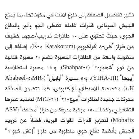
تشير تفاصيل الصفقة إلى تنوع لافت في مكوناتها، بما يمنح
الجيش السوداني قدرات شاملة تغطي الجو والبر والدفاع
الجوي، حيث تحتوي على 10 طائرات تدريب/هجوم خفيف
من طراز “كي-8 كراكوروم (K-8 Karakorum)، إضافة إلى
منظومة واسعة من الطائرات المسيرة تضم 20 مسيرة قتالية
من نوع “شهبار-2” (Shahpar-2)، و150 مسيرة استطلاعية
“ييها” (YIHA-III)، و50 مسيرة “أبابيل” (Ababeel-5:MR-
10K) مخصصة للاستطلاع الإلكتروني. كما تتضمن الصفقة
محركات جديدة لطائرات “ميغ-21” (MiG-21) لتمديد عمرها
التشغيلي، وكذلك 150 مركبة مدرعة من طراز “محافظ” (ASV
Mohafiz) لتعزيز قدرات القوات البرية، فضلاً عن تزويد
الجيش بأنظمة دفاع جوي متطورة من طراز “إتش كيو-9″