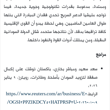
وممتدة، مدعومة بقدرات تكنولوجية وجوية جديدة، فيما
تواجه مليشيا الدعم السريع تحدي فقدان المبادرة التي بنتها
طوال العامين الماضيين. وهي لحظة يبدو أن القوى الإقليمية
كافة تراقبها بدقة، لأن نتائجها ستحدد شكل الدولة السودانية
المقبلة، ومن يمتلك أدوات القوة والنفوذ داخلها.
مراجع
سعد سعيد ومباشر بخاري، باكستان توشك على إكمال
صفقة لتزويد السودان بأسلحة وطائرات، رويترز، 9 يناير
2026،
الرابط:
https://www.reuters.com/ar/business/E2
OGSI3PPZIKDCY52HATPRSP3U-2026-01-09/