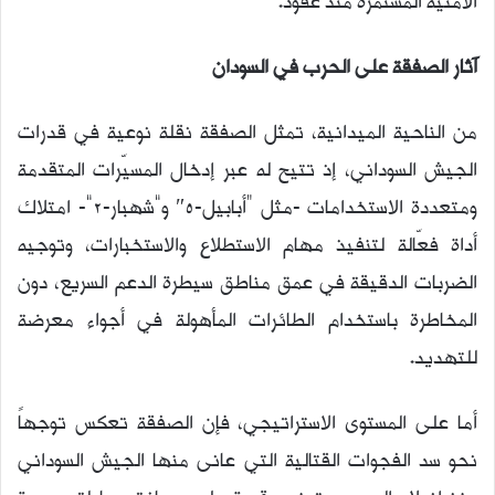
الأمنية المستمرة منذ عقود.
آثار الصفقة على الحرب في السودان
من الناحية الميدانية، تمثل الصفقة نقلة نوعية في قدرات
الجيش السوداني، إذ تتيح له عبر إدخال المسيّرات المتقدمة
ومتعددة الاستخدامات -مثل “أبابيل-5″ و”شهبار-2”- امتلاك
أداة فعّالة لتنفيذ مهام الاستطلاع والاستخبارات، وتوجيه
الضربات الدقيقة في عمق مناطق سيطرة الدعم السريع، دون
المخاطرة باستخدام الطائرات المأهولة في أجواء معرضة
للتهديد.
أما على المستوى الاستراتيجي، فإن الصفقة تعكس توجهاً
نحو سد الفجوات القتالية التي عانى منها الجيش السوداني