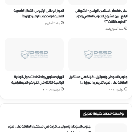
د
ع
و
ا
على هامش المنتدى الهندي- الأفريقي
الحوار الوطني الإثيوبي: الآمال الشعبية
د
ل
الرابع: بين مشروع الجنوب العالمي ودور
العظيمة وتحديات الإمبراطورية!
ب
إ
“الطرف الثالث”؟
منذ 3 أسابيع
ي
م
منذ أسبوع واحد
ن
ا
ت
ر
ش
ا
ا
ت
د
:
و
ه
س
ل
ل
ت
جنوب السودان وإسرائيل.. قراءة في مستقبل
انهيار دستوري واحتكاكات حول الولاية
ط
ت
العلاقة على ضوء تكريم بن عوزيل..!
الرئاسية الثالثة في الكونغو الديمقراطية
ة
م
يوليو 6, 2026
يونيو 28, 2026
ح
ا
ف
ي
ت
ل
ر
ش
بواسطة محمد خليفة صديق
ب
ك
جنوب السودان وإسرائيل.. قراءة في مستقبل العلاقة على ضوء