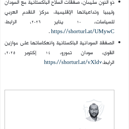
ذو النون سليمان، صفقات السلاح الباكستانية مع السودان
وليبيا وتداعياتها الإقليمية، مركز التقدم العربي
للسياسات، 10 يناير 2026، الرابط:
.
https://shorturl.at/UMywC
الصفقة السودانية الباكستانية وانعكاساتها على موازين
القوى، سودان تمورو، 14 إكتوبر 2025،
الرابط:
https://shorturl.at/vXld7
كاتب