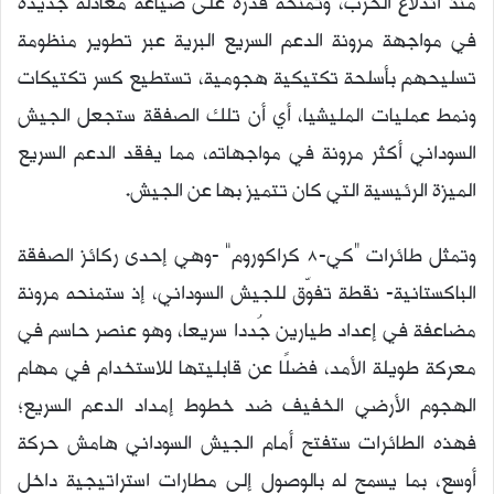
منذ اندلاع الحرب، وتمنحه قدرة على صياغة معادلة جديدة
في مواجهة مرونة الدعم السريع البرية عبر تطوير منظومة
تسليحهم بأسلحة تكتيكية هجومية، تستطيع كسر تكتيكات
ونمط عمليات المليشيا، أي أن تلك الصفقة ستجعل الجيش
السوداني أكثر مرونة في مواجهاته، مما يفقد الدعم السريع
الميزة الرئيسية التي كان تتميز بها عن الجيش.
وتمثل طائرات “كي-8 كراكوروم” -وهي إحدى ركائز الصفقة
الباكستانية- نقطة تفوّق للجيش السوداني، إذ ستمنحه مرونة
مضاعفة في إعداد طيارين جُددا سريعا، وهو عنصر حاسم في
معركة طويلة الأمد، فضلًا عن قابليتها للاستخدام في مهام
الهجوم الأرضي الخفيف ضد خطوط إمداد الدعم السريع؛
فهذه الطائرات ستفتح أمام الجيش السوداني هامش حركة
أوسع، بما يسمح له بالوصول إلى مطارات استراتيجية داخل