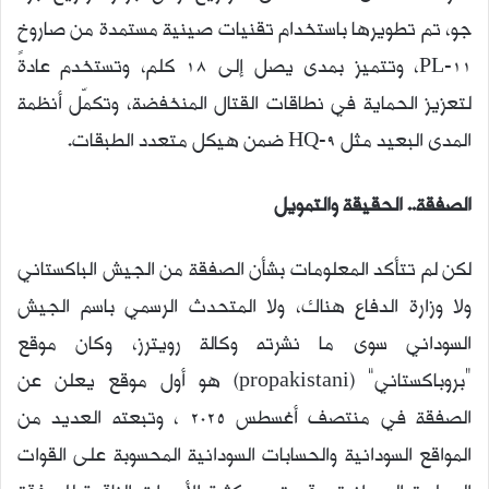
جو، تم تطويرها باستخدام تقنيات صينية مستمدة من صاروخ
PL-11، وتتميز بمدى يصل إلى 18 كلم، وتستخدم عادةً
لتعزيز الحماية في نطاقات القتال المنخفضة، وتكمّل أنظمة
المدى البعيد مثل HQ-9 ضمن هيكل متعدد الطبقات.
الصفقة.. الحقيقة والتمويل
لكن لم تتأكد المعلومات بشأن الصفقة من الجيش الباكستاني
ولا وزارة الدفاع هناك، ولا المتحدث الرسمي باسم الجيش
السوداني سوى ما نشرته وكالة رويترز، وكان موقع
“بروباكستاني” (propakistani) هو أول موقع يعلن عن
الصفقة في منتصف أغسطس 2025 ، وتبعته العديد من
المواقع السودانية والحسابات السودانية المحسوبة على القوات