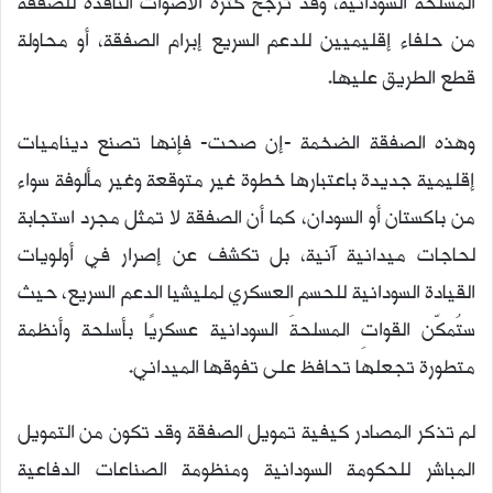
المسلحة السودانية، وقد ترجح كثرة الأصوات الناقدة للصفقة
من حلفاء إقليميين للدعم السريع إبرام الصفقة، أو محاولة
قطع الطريق عليها.
وهذه الصفقة الضخمة -إن صحت- فإنها تصنع ديناميات
إقليمية جديدة باعتبارها خطوة غير متوقعة وغير مألوفة سواء
من باكستان أو السودان، كما أن الصفقة لا تمثل مجرد استجابة
لحاجات ميدانية آنية، بل تكشف عن إصرار في أولويات
القيادة السودانية للحسم العسكري لمليشيا الدعم السريع، حيث
ستُمكّن القواتِ المسلحةَ السودانية عسكريًا بأسلحة وأنظمة
متطورة تجعلها تحافظ على تفوقها الميداني.
لم تذكر المصادر كيفية تمويل الصفقة وقد تكون من التمويل
المباشر للحكومة السودانية ومنظومة الصناعات الدفاعية