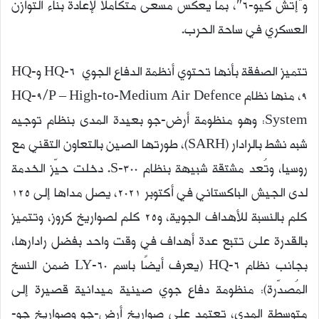
و”إتش كيو-6″، بما يعكس مسعى متكاملا لإعادة بناء التوازن
العسكري في ساحة الحرب.
تتميز الصفقة بأنها تحتوي أنظمة الدفاع الجوي HQ-6 وHQ-
9، منها نظام HQ-9/P – High-to-Medium Air Defence
System: وهو منظومة أرض-جو بعيدة المدى بنظام توجيه
شبه نشط بالرادار (SARH)، طورتها الصين بالتعاون التقني مع
روسيا، وتُعد مشتقة شبيهة بنظام S-300. دخلت حيّز الخدمة
لدى الجيش الباكستاني في أكتوبر 2021، يصل مداها إلى 125
كلم بالنسبة للأهداف الجوية، و25 كلم لصواريخ كروز، وتتميز
بالقدرة على تتبع عدة أهداف في وقت واحد بفضل رادارها،
بجانب نظام HQ-6 (يعرف أيضًا باسم LY-60 ضمن النسخ
المُصدّرة): منظومة دفاع جوي صينية ميدانية قصيرة إلى
متوسطة المدى، تعتمد على صواريخ أرض-جو وصواريخ جو-