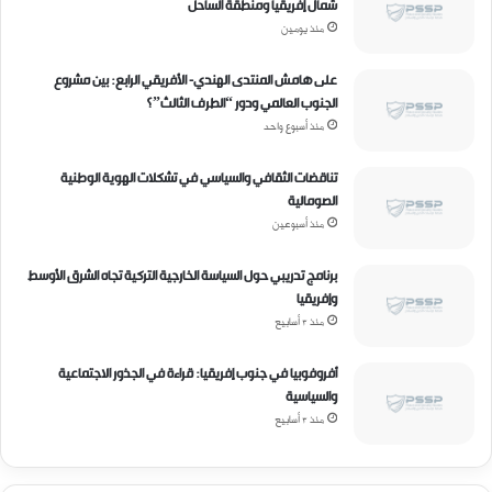
شمال إفريقيا ومنطقة الساحل
إ
منذ يومين
ل
ك
على هامش المنتدى الهندي- الأفريقي الرابع: بين مشروع
ت
الجنوب العالمي ودور “الطرف الثالث”؟
ر
منذ أسبوع واحد
و
ن
ي
تناقضات الثقافي والسياسي في تشكلات الهوية الوطنية
الصومالية
منذ أسبوعين
برنامج تدريبي حول السياسة الخارجية التركية تجاه الشرق الأوسط
وإفريقيا
منذ 3 أسابيع
أفروفوبيا في جنوب إفريقيا: قراءة في الجذور الاجتماعية
والسياسية
منذ 3 أسابيع