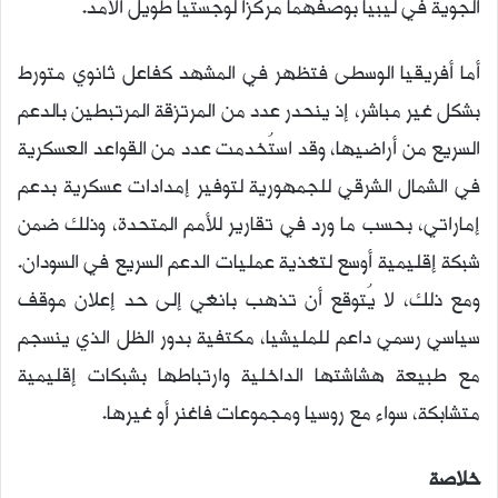
الجوية في ليبيا بوصفهما مركزًا لوجستيًا طويل الأمد.
أما أفريقيا الوسطى فتظهر في المشهد كفاعل ثانوي متورط
بشكل غير مباشر، إذ ينحدر عدد من المرتزقة المرتبطين بالدعم
السريع من أراضيها، وقد استُخدمت عدد من القواعد العسكرية
في الشمال الشرقي للجمهورية لتوفير إمدادات عسكرية بدعم
إماراتي، بحسب ما ورد في تقارير للأمم المتحدة، وذلك ضمن
شبكة إقليمية أوسع لتغذية عمليات الدعم السريع في السودان.
ومع ذلك، لا يُتوقع أن تذهب بانغي إلى حد إعلان موقف
سياسي رسمي داعم للمليشيا، مكتفية بدور الظل الذي ينسجم
مع طبيعة هشاشتها الداخلية وارتباطها بشبكات إقليمية
متشابكة، سواء مع روسيا ومجموعات فاغنر أو غيرها.
خلاصة