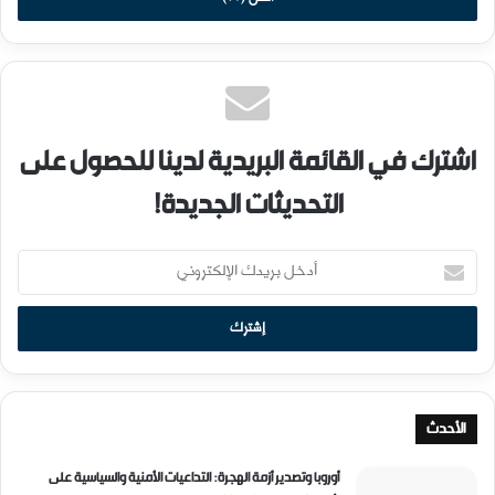
ر
ن
ا
ل
أ
ف
ر
اشترك في القائمة البريدية لدينا للحصول على
ي
التحديثات الجديدة!
ق
ي
؟
أ
د
خ
ل
ب
ر
ي
د
الأحدث
ك
ا
أوروبا وتصدير أزمة الهجرة: التداعيات الأمنية والسياسية على
ل