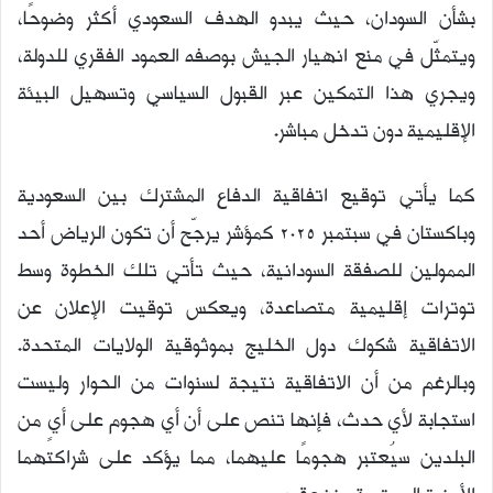
بشأن السودان، حيث يبدو الهدف السعودي أكثر وضوحًا،
ويتمثّل في منع انهيار الجيش بوصفه العمود الفقري للدولة،
ويجري هذا التمكين عبر القبول السياسي وتسهيل البيئة
الإقليمية دون تدخل مباشر.
كما يأتي توقيع اتفاقية الدفاع المشترك بين السعودية
وباكستان في سبتمبر 2025 كمؤشر يرجّح أن تكون الرياض أحد
الممولين للصفقة السودانية، حيث تأتي تلك الخطوة وسط
توترات إقليمية متصاعدة، ويعكس توقيت الإعلان عن
الاتفاقية شكوك دول الخليج بموثوقية الولايات المتحدة.
وبالرغم من أن الاتفاقية نتيجة لسنوات من الحوار وليست
استجابة لأي حدث، فإنها تنص على أن أي هجوم على أيٍ من
البلدين سيُعتبر هجومًا عليهما، مما يؤكد على شراكتهما