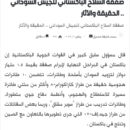
صفقة السلاح الباكستاني للجيش السوداني
.. الحقيقة والآثار
صفقة السلاح الباكستاني للجيش السوداني .. الحقيقة والآثار
محمد خليفة صديق
أ
يناير 11, 2026
271
5 دقائق
ر
س
قال مسؤول سابق كبير في القوات الجوية الباكستانية إن
ل
باكستان في المراحل النهاية لإبرام صفقة بقيمة 1.5 مليار
ب
ر
دولار لتزويد السودان بأسلحة وطائرات، تتضمن 10 طائرات
ي
هجومية خفيفة من طراز كاراكورام-8 وأكثر من مئتي طائرة
د
ا
مسيرة للاستطلاع والهجوم، وأنظمة دفاع جوي متطورة،
إ
وطائرات تدريب من طراز “سوبر مشاق”، وربما بعض المقاتلات
ل
من طراز جيه.إف-17 التي جرى تطويرها بالتعاون مع الصين
ك
ت
وتنتج في باكستان .
ر