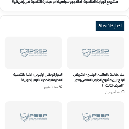
ف
ا
مشروع البوابة العالمية: أداة جيوسياسية أم مبادرة للتنمية في إفريقيا؟
ة
ب
و
ة
خ
ا
ي
ل
أخبار ذات صلة
ا
ع
ر
ا
ا
ل
ت
م
م
ي
ف
ة
ت
:
و
أ
على هامش المنتدى الهندي- الأفريقي
الحوار الوطني الإثيوبي: الآمال الشعبية
ح
د
الرابع: بين مشروع الجنوب العالمي ودور
العظيمة وتحديات الإمبراطورية!
ة
ا
“الطرف الثالث”؟
منذ 4 أسابيع
ع
ة
منذ أسبوعين
ل
ج
ى
ي
ا
و
ح
س
ت
ي
م
ا