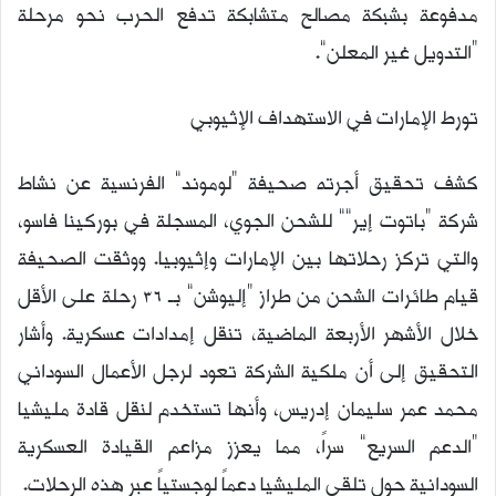
مدفوعة بشبكة مصالح متشابكة تدفع الحرب نحو مرحلة
“التدويل غير المعلن”.
تورط الإمارات في الاستهداف الإثيوبي
كشف تحقيق أجرته صحيفة “لوموند” الفرنسية عن نشاط
شركة “باتوت إير”” للشحن الجوي، المسجلة في بوركينا فاسو،
والتي تركز رحلاتها بين الإمارات وإثيوبيا. ووثقت الصحيفة
قيام طائرات الشحن من طراز “إليوشن” بـ 36 رحلة على الأقل
خلال الأشهر الأربعة الماضية، تنقل إمدادات عسكرية. وأشار
التحقيق إلى أن ملكية الشركة تعود لرجل الأعمال السوداني
محمد عمر سليمان إدريس، وأنها تستخدم لنقل قادة مليشيا
“الدعم السريع” سراً، مما يعزز مزاعم القيادة العسكرية
السودانية حول تلقي المليشيا دعماً لوجستياً عبر هذه الرحلات.