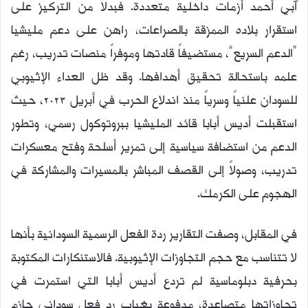
آبي أحمد أزمات داخلية متعددة. فبدلاً من التركيز على
استقرار بلاده الممزقة بالصراعات، راهن على دعم مليشيا
“الدعم السريع”، مستضيفاً قادتها وموفراً منصات تدريب، رغم
علمه باستحالة تحقيق أهدافها. وقد ظل العداء الإثيوبي
للسودان علنياً وسرياً منذ اندلاع الحرب في أبريل 2023، حيث
استقبلت أديس أبابا قائد المليشيا ببروتوكول رسمي، وتطور
الدعم من استضافة سياسية إلى تمرير أسلحة وفتح معسكرات
تدريب، وصولاً إلى القصف المباشر بالمسيرات والمشاركة في
الهجوم على الكرمك.
في المقابل، وصفت التقارير ردة الفعل الرسمية السودانية بأنها
لا تتناسب مع حجم التجاوزات الإثيوبية. فالاستنكارات المكتوبة
بحرفية دبلوماسية لم تردع أديس أبابا التي استمرت في
تجاوزاتها متصاعدة، مدفوعة بغياب رد فعل سوداني حازم