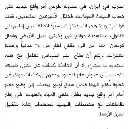
ر
الحرب في إيران، في محاولة لفرض أمر واقع جديد على
ي
حساب السيادة السودانية. فخلال الأسبوعين الماضيين، شنت
د
ا
قوات إثيوبية هجمات بطائرات مسيّرة انطلقت من إقليم بني
إ
شنقول، مستهدفة مواقع في ولايتي النيل الأبيض وشمال
ل
كردفان، مما أدى إلى مقتل أكثر من 34 مدنياً وإصابة
ك
ت
العشرات. ورغم أن سلاح الجو السوداني تعامل مع هذه
ر
التهديدات بنجاح، إلا أن الحادثة كشفت عن تحول طبيعة
و
ن
التهديد إلى عدوان عابر للحدود مدعوم بإمكانيات دولة، في
ي
خطوة يُنظر إليها ضمن سياق أوسع يهدف إلى وضع مصر
ا
أمام أمر واقع جديد بشأن ملفي المياه والسيادة، في إطار
تقاطعات مع مخططات إقليمية تستهدف إعادة تشكيل
الشرق الأوسط.