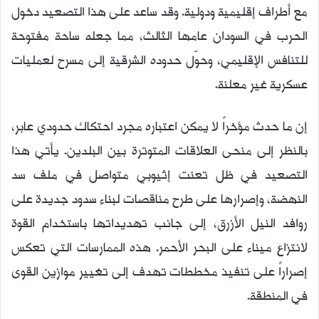
مع أطراف إقليمية ودولية. وقد ساعد على هذا التصعيد دخول
الحرب في السودان عامها الثالث، مما جعله ساحة مفتوحة
للتنافس الإقليمي، وحوّل حدوده الشرقية إلى مسرح لعمليات
عسكرية غير معلنة.
إن ما حدث مؤخراً لا يمكن اعتباره مجرد احتكاك حدودي عابر،
بالنظر إلى منحى العلاقات المتوترة بين البلدين. يأتي هذا
التصعيد في ظل تعنت إثيوبي متواصل في ملف سد
النهضة، وإصرارها على طرح مناقصات لبناء سدود جديدة على
روافد النيل الأزرق، إلى جانب تهديداتها باستخدام القوة
لانتزاع ميناء على البحر الأحمر. هذه الممارسات التي تعكس
إصراراً على تنفيذ مخططات تهدف إلى تغيير موازين القوى
في المنطقة.