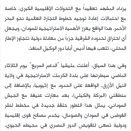
يزداد المشهد تعقيداً مع التحولات الإقليمية الكبرى، خاصة
مع احتمالات إعادة توجيه خطوط التجارة العالمية نحو البحر
الأحمر. هذا الواقع يعزز الأهمية الاستراتيجية للسودان، ويجعل
أي اختراق لحدوده الشرقية جزءاً من معادلة دولية تتجاوز الإطار
المحلي، تلعب فيها أديس أبابا دور الوكيل المنفذ.
وفي هذا السياق، أعلنت مليشيا “الدعم السريع” يوم الثلاثاء
الماضي سيطرتها على بلدة الكرمك الاستراتيجية في ولاية
النيل الأزرق، الواقعة على الحدود مع إثيوبيا، بالإضافة إلى
منطقتي (البركة والكيلي)، بعد معارك عنيفة مع الجيش
السوداني. يمثل هذا التطور حلقة جديدة في مخطط لنشر
الفوضى في السودان والصومال، يخدم مصالح قوى إقليمية
ودولية تسعى لتقويض الدور المصري في محيطه الحيوي،