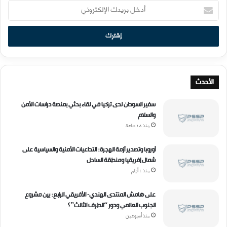
أ
د
خ
ل
ب
ر
ي
د
الأحدث
ك
ا
سفير السودان لدى تركيا في لقاء بحثي بمنصة دراسات الأمن
ل
والسلام
إ
منذ 18 ساعة
ل
ك
أوروبا وتصدير أزمة الهجرة: التداعيات الأمنية والسياسية على
ت
شمال إفريقيا ومنطقة الساحل
ر
منذ 4 أيام
و
ن
ي
على هامش المنتدى الهندي- الأفريقي الرابع: بين مشروع
الجنوب العالمي ودور “الطرف الثالث”؟
منذ أسبوعين