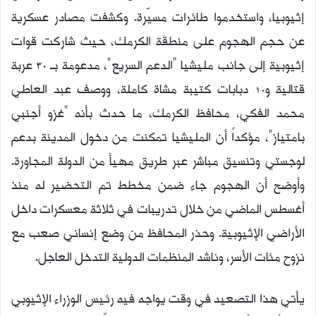
إثيوبيا، واستخدموا طائرات مسيّرة. وكشفت مصادر عسكرية
عن حجم الهجوم على منطقة الكرمك، حيث شاركت قوات
إثيوبية إلى جانب مليشيا “الدعم السريع”، مدعومة بـ 30 عربة
قتالية و10 دبابات كتيبة مشاة كاملة، ووصف عبد العاطي
محمد الفكي، محافظ الكرمك، ما حدث بأنه “غزو أجنبي
بامتياز”، مؤكداً أن المليشيا تمكنت من دخول المدينة بدعم
لوجستي وتنسيق مباشر عبر طريق مهيأ من الدولة المجاورة.
وأوضح أن الهجوم جاء ضمن مخطط تم التحضير له منذ
أغسطس الماضي من خلال تدريبات في ثلاثة معسكرات داخل
الأراضي الإثيوبية. وحذر المحافظ من وضع إنساني صعب مع
نزوح مئات الأسر، وناشد المنظمات الدولية التدخل العاجل.
يأتي هذا التصعيد في وقت يواجه فيه رئيس الوزراء الإثيوبي