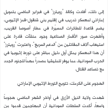
إلى ذلك، أفادت وكالة “رويترز” في فبراير الماضي بتمويل
إماراتي لمعسكر تدريب في إقليم بني شنقول-قمز الإثيوبي،
يضم قاعدة للطائرات المسيّرة في مطار أصوصا القريب.
وأظهرت صور الأقمار الصناعية وجود منشآت قادرة على
استيعاب آلاف المقاتلين من “الدعم السريع”. واعتبرت “رويترز”
أن هذا المعسكر يمثل أول دليل مباشر على تورط إثيوبيا في
الحرب السودانية، مما يوفر للمليشيا مصدراً مهماً للجنود الجدد
مع تصاعد القتال.
الهجوم على الكرمك: تتويج التورط الإثيوبي الإماراتي
شهدت ولاية النيل الأزرق في أواخر الشهر الماضي هجوماً
واسعاً، أكدت السلطات السودانية أن المهاجمين قدموا من