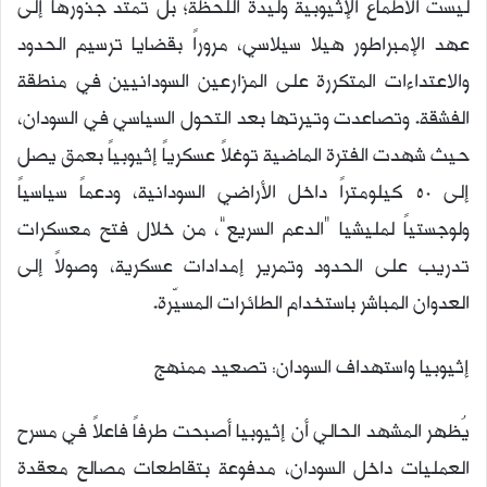
ليست الأطماع الإثيوبية وليدة اللحظة؛ بل تمتد جذورها إلى
عهد الإمبراطور هيلا سيلاسي، مروراً بقضايا ترسيم الحدود
والاعتداءات المتكررة على المزارعين السودانيين في منطقة
الفشقة. وتصاعدت وتيرتها بعد التحول السياسي في السودان،
حيث شهدت الفترة الماضية توغلاً عسكرياً إثيوبياً بعمق يصل
إلى 50 كيلومتراً داخل الأراضي السودانية، ودعماً سياسياً
ولوجستياً لمليشيا “الدعم السريع”، من خلال فتح معسكرات
تدريب على الحدود وتمرير إمدادات عسكرية، وصولاً إلى
العدوان المباشر باستخدام الطائرات المسيّرة.
إثيوبيا واستهداف السودان: تصعيد ممنهج
يُظهر المشهد الحالي أن إثيوبيا أصبحت طرفاً فاعلاً في مسرح
العمليات داخل السودان، مدفوعة بتقاطعات مصالح معقدة