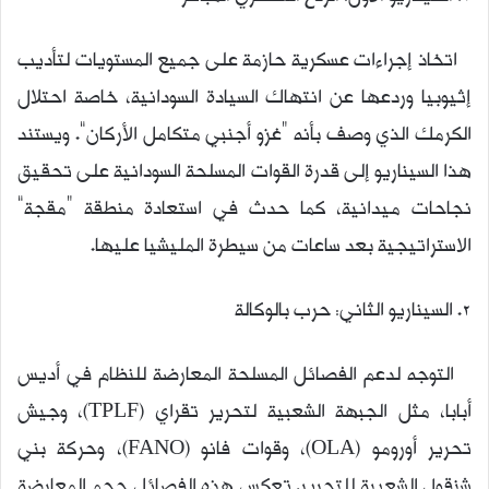
اتخاذ إجراءات عسكرية حازمة على جميع المستويات لتأديب
إثيوبيا وردعها عن انتهاك السيادة السودانية، خاصة احتلال
الكرمك الذي وصف بأنه “غزو أجنبي متكامل الأركان”. ويستند
هذا السيناريو إلى قدرة القوات المسلحة السودانية على تحقيق
نجاحات ميدانية، كما حدث في استعادة منطقة “مقجة”
الاستراتيجية بعد ساعات من سيطرة المليشيا عليها.
2. السيناريو الثاني: حرب بالوكالة
التوجه لدعم الفصائل المسلحة المعارضة للنظام في أديس
أبابا، مثل الجبهة الشعبية لتحرير تقراي (TPLF)، وجيش
تحرير أورومو (OLA)، وقوات فانو (FANO)، وحركة بني
شنقول الشعبية للتحرير. تعكس هذه الفصائل حجم المعارضة