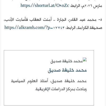
مارس ٢٠٢٦م، الرابط:
https://shorturl.at/O9oZc
5- محمد عبد القادر، الجارة .. أمنت العقاب فأساءت الأدب،
صحيفة الكرامة، الرابط:
https://alkramh.com/?p=17743
كاتب
محمد خليفة صديق
محمد خليفة صديق، أستاذ العلوم السياسية
وباحث بمركز الدراسات الإفريقية