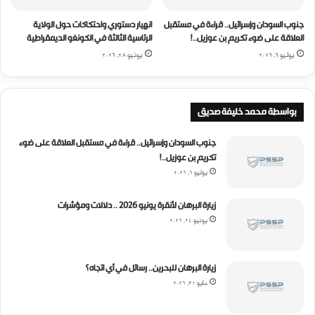
ا
س
ل
ي
جنوب السودان وإسرائيل.. قراءة في مستقبل
انهيار دستوري واحتكاكات حول الولاية
ا
ة
العلاقة على ضوء تكريم بن عوزيل..!
الرئاسية الثالثة في الكونغو الديمقراطية
ت
أ
يوليو 6, 2026
يونيو 28, 2026
ا
م
ل
م
ت
ب
ص
ا
بواسطة محمد خليفة صديق
ع
د
ي
ر
جنوب السودان وإسرائيل.. قراءة في مستقبل العلاقة على ضوء
د
ة
تكريم بن عوزيل..!
ل
يوليو 6, 2026
ل
ت
زيارة البرهان لأنقرة يونيو 2026 .. دلالات ومؤشرات
ن
يونيو 24, 2026
م
ي
ة
زيارة البرهان للبحرين.. رسائل في أي اتجاه؟
ف
مايو 31, 2026
ي
إ