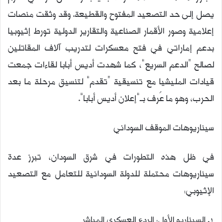
يصل إلى حد التصعيد المفتوح والقطيعة. وقد وثقت منصات
إعلامية وصور الأقمار الصناعية والتقارير الدولية تورط إثيوبيا
بدعم إماراتي في فتح معسكرات لتدريب آلاف المقاتلين
لصالح “الدعم السريع”، كما شهدت أديس أبابا لقاءات جمعت
قيادات المليشيا مع تنسيقية “تقدم” لتنسيق مرحلة ما بعد
الحرب، وهو ما عُرف بـ”إعلان أديس أبابا”.
سيناريوهات الموقف السوداني
في ظل هذه التطورات في شرق السودان، تبرز عدة
سيناريوهات محتملة للدولة السودانية للتعامل مع التصعيد
الإثيوبي:
1. السيناريو الأول: الردع العسكري المباشر