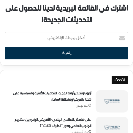
اشترك في القائمة البريدية لدينا للحصول على
التحديثات الجديدة!
أ
د
خ
ل
ب
ر
ي
د
الأحدث
ك
ا
أوروبا وتصدير أزمة الهجرة: التداعيات الأمنية والسياسية على
ل
شمال إفريقيا ومنطقة الساحل
إ
منذ يومين
ل
ك
على هامش المنتدى الهندي- الأفريقي الرابع: بين مشروع
ت
الجنوب العالمي ودور “الطرف الثالث”؟
ر
منذ أسبوع واحد