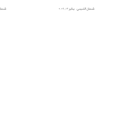
شمسان التميمي
يناير 13, 2026
شمسان