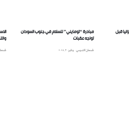
نيا قبل
مبادرة “تومايني” للسلام في جنوب السودان
الاس
تواجه عقبات
والت
شمسان التميمي
يناير 30, 2025
شمسان