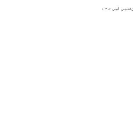
 التميمي
أبريل 22, 2026