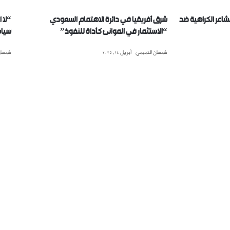
 مشاعر الكراهية ضد
شرق أفريقيا في دائرة الاهتمام السعودي
“لا 
“الاستثمار في الموانئ كأداة للنفوذ”
سياس
شمسان التميمي
أبريل 14, 2025
شمسان