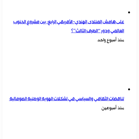
على هامش المنتدى الهندي- الأفريقي الرابع: بين مشروع الجنوب
العالمي ودور “الطرف الثالث”؟
منذ أسبوع واحد
تناقضات الثقافي والسياسي في تشكلات الهوية الوطنية الصومالية
منذ أسبوعين