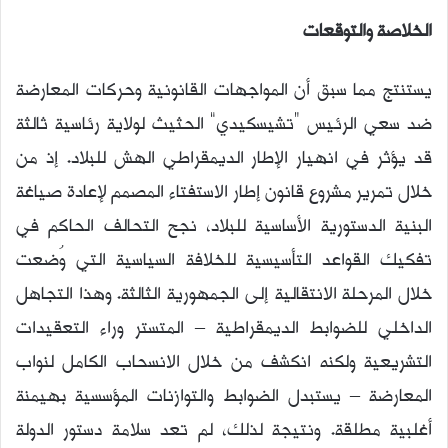
الخلاصة والتوقعات
يستنتج مما سبق أن المواجهات القانونية وحركات المعارضة
ضد سعي الرئيس “تشيسكيدي” الحثيث لولاية رئاسية ثالثة
قد يؤثر في انهيار الإطار الديمقراطي الهش للبلاد. إذ من
خلال تمرير مشروع قانون إطار الاستفتاء المصمم لإعادة صياغة
البنية الدستورية الأساسية للبلاد، نجح التحالف الحاكم في
تفكيك القواعد التأسيسية للخلافة السياسية التي وُضعت
خلال المرحلة الانتقالية إلى الجمهورية الثالثة. وهذا التجاهل
الداخلي للضوابط الديمقراطية – المتستر وراء التعقيدات
التشريعية ولكنه انكشف من خلال الانسحاب الكامل لنواب
المعارضة – يستبدل الضوابط والتوازنات المؤسسية بهيمنة
أغلبية مطلقة. ونتيجة لذلك، لم تعد سلامة دستور الدولة