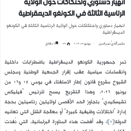
انهيار دستوري واحتكاكات حول الولاية
الرئاسية الثالثة في الكونغو الديمقراطية
انهيار دستوري واحتكاكات حول الولاية الرئاسية الثالثة في الكونغو
الديمقراطية
حكيم أَلَادَيْ نجم الدين
يونيو 28, 2026
97
6 دقائق
تمر جمهورية الكونغو الديمقراطية باضطرابات داخلية
وانقسامات سياسية عقب إقرار الجمعية الوطنية ومجلس
الشيوخ مشروع قانون إطار الاستفتاء في يومي 15 و16 من
يونيو 2026. وهذا التشريع يسمح للرئيس “فيليكس
تشيسكيدي” بتجاوز الحد الأقصى لولايتين رئاسيتين بحجة
إدارة “اختلالات وظيفية كبيرة” أو معالجة الشلل التي تعانيه
الدولة(
[1]
). وقد أفضت هذه المناورة البرلمانية، التي نُفذت