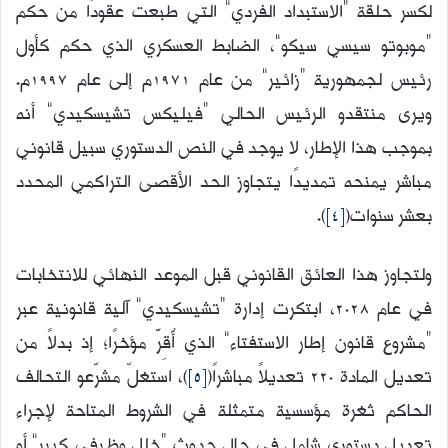
لكسر حلقة “الاستبداد الفردي” التي طبعت عقودًا من حكم
“موبوتو سيسي سيكو”، الضابط العسكري الذي حكم كأول
رئيس لجمهورية “زائير” من عام 1971م إلى عام
1997م.
ويرى منتقدو الرئيس الحالي “فيليكس تشيسكيدي” أنه
بموجب هذا الإطار، لا يوجد في النص الدستوري سبيل قانوني
مباشر يمنحه تمديدًا يتجاوز الحد الأقصى التراكمي المحدد
بعشر سنوات(
[4]
).
ولتجاوز هذا العائق القانوني قبل الموعد النهائي للانتخابات
في عام 2028، ابتكرت إدارة “تشيسكيدي” آلية قانونية عبر
“مشروع قانون إطار الاستفتاء” الذي أُقِرَّ مؤخرًا؛ إذ بدلاً من
تعديل المادة 220 تعديلاً مباشراً(
[5]
)، استغلّ مشرّعو التحالف
الحاكم ثغرة مؤسسية متمثلة في الشروط المتاحة لإجراء
تعديل دستوري شامل في حال حدوث “خلل وظيفي كبير” أو