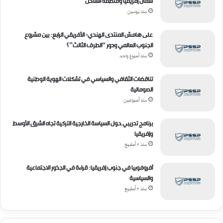
شمال إفريقيا ومنطقة الساحل
إ
منذ يومين
ل
ك
على هامش المنتدى الهندي- الأفريقي الرابع: بين مشروع
ت
الجنوب العالمي ودور “الطرف الثالث”؟
ر
منذ أسبوع واحد
و
ن
ي
تناقضات الثقافي والسياسي في تشكلات الهوية الوطنية
الصومالية
منذ أسبوعين
برنامج تدريبي حول السياسة الخارجية التركية تجاه الشرق الأوسط
وإفريقيا
منذ 3 أسابيع
أفروفوبيا في جنوب إفريقيا: قراءة في الجذور الاجتماعية
والسياسية
منذ 3 أسابيع