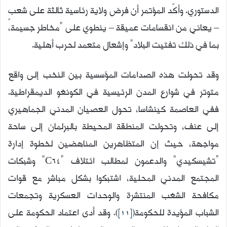
الدستوري. وأكّد المؤتمر أن فرض ولاية رئاسية ثالثة على شعبٍ
– يعاني من انقسامات عميقة – ينطوي على “مخاطر جسيمة،
بما في ذلك تفتيت البلاد” وإشعال متعمد لحرب أهلية.
وقد تحولت هذه الصدامات المؤسسية بين النخب إلى واقع
متوتر في شوارع المدن الرئيسية في الكونغو الديمقراطية.
ففي العاصمة كينشاسا، تحول العصيان المدني الجماهيري
إلى عنف، وتحولت المنطقة
المحيطة بالبرلمان إلى ساحة
مواجهة، حيث إن المتظاهرين المناهضين لخطوة إدارة
“تشيسكيدي” والدعمون لمطالب ائتلاف “C64” وشبكات
المجتمع المدني المحلية، اشتبكوا بشكل مباشر مع قوات
مكافحة الشغب المنتشرة والوحدات العسكرية وتجمعات
الشباب المؤيدة للحكومة(
[11]
). وقد أدى اعتماد الحكومة على