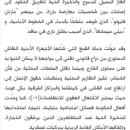
الغاز المسيل للدموع والذخيرة الحية لتفريق الحشود إلى
إصابات بين شخصيات معارضة بارزة، من بينهم “مارتن
فايولو”، الذي شوهد ملطخًا بالدماء في الخطوط الأمامية، و
“ديلي سيسانغا”، الذي أصيب بطلق ناري في ساقه.
وقد حوّلت حملة القمع التي شنّتها الأجهزة الأمنية النقاش
الدستوري من نزاع قانوني تقني إلى مواجهة لا يمكن التنبؤ به
على مستوى الشارع. وبينما تقلل السلطات المحلية من شأن
الخسائر، تشير التقارير المحلية ومنظمات حقوق الإنسان إلى
ارتفاع عدد القتلى في كينشاسا والمراكز الشرقية مثل غوما،
حيث يستمر الاشتعال العفوي للانتفاضات(
[12]
). كما وحّدت
أفعال الحكومة فصائل اجتماعية متباينة، نتيجة استخدامها
للذخيرة الحية ضد المتظاهرين الذين يرشقون الحجارة،
وإغلاقها الأماكن العامة الرمزية بمركبات عسكرية.