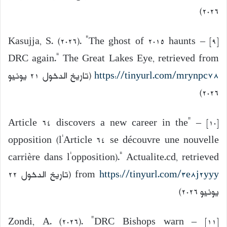
2026)
[9] – Kasujja, S. (2026). “The ghost of 2015 haunts
DRC again.” The Great Lakes Eye, retrieved from
https://tinyurl.com/mrynpc78
(تاريخ الدخول 21 يونيو
2026)
[10] – “Article 64 discovers a new career in the
opposition (l’Article 64 se découvre une nouvelle
carrière dans l’opposition).” Actualite.cd, retrieved
https://tinyurl.com/3e8j2yyy
from
(تاريخ الدخول 22
يونيو 2026)
[11] – Zondi, A. (2026). “DRC Bishops warn