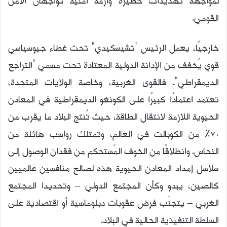
لمواجهة تهديدات خطيرة وأزمة أمنية تواجهان الأمن
القومي.
خارجيًا، يعمل الرئيس “تشيسكيدي” تحت غطاء جيوسياسي
قوي يُخفف من الإدانة الدولية المعتادة تحت مسمي “التراجع
الديمقراطي”. فالقوى الغربية، وخاصة الولايات المتحدة،
تعتمد اعتمادًا كبيرًا على الكونغو الديمقراطية في المعادن
الحيوية اللازمة لانتقال الطاقة، حيث تُنتج البلاد ما يقرب من
70% من الكوبالت في العالم، وتمتلك رواسب هائلة من
النحاس. وانطلاقًا من الخوف المُستحكم من فقدان الوصول إلى
سلاسل إمداد المعادن الحيوية هذه لصالح منافسين عالميين
كالصين، يبدو وكأن المجتمع الدولي – وتحديدا المجتمع
الغربي – يتجنّب فرض عقوبات دبلوماسية أو اقتصادية على
السلطة التنفيذية الحالية في البلاد.