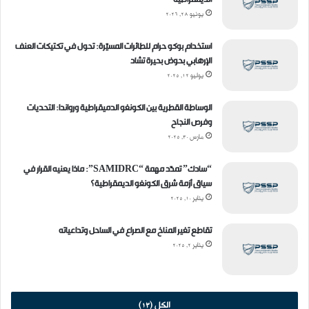
ا
د
يونيو 28, 2026
ا
ل
استخدام بوكو حرام للطائرات المسيّرة: تحول في تكتيكات العنف
ح
الإرهابي بحوض بحيرة تشاد
ر
يوليو 12, 2025
ب
الوساطة القطرية بين الكونغو الدميقراطية ورواندا: التحديات
وفرص النجاح
مارس 30, 2025
“سادك” تمدّد مهمة “SAMIDRC”: ماذا يعنيه القرار في
سياق أزمة شرق الكونغو الديمقراطية؟
يناير 10, 2025
تقاطع تغير المناخ مع الصراع في الساحل وتداعياته
يناير 2, 2025
الكل (13)