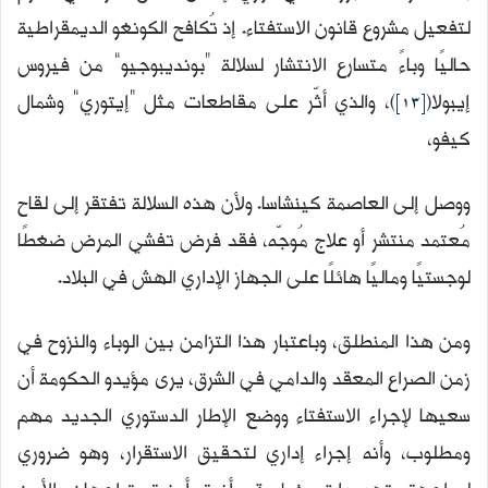
لتفعيل مشروع قانون الاستفتاء. إذ تُكافح الكونغو الديمقراطية
حاليًا وباءً متسارع الانتشار لسلالة “بونديبوجيو” من فيروس
إيبولا(
[13]
)، والذي أثّر على مقاطعات مثل “إيتوري” وشمال
كيفو،
ووصل إلى العاصمة كينشاسا. ولأن هذه السلالة تفتقر إلى لقاح
مُعتمد منتشر أو علاج مُوجّه، فقد فرض تفشي المرض ضغطًا
لوجستيًا وماليًا هائلًا على الجهاز الإداري الهش في البلاد.
ومن هذا المنطلق، وباعتبار هذا التزامن بين الوباء والنزوح في
زمن الصراع المعقد والدامي في الشرق، يرى مؤيدو الحكومة أن
سعيها لإجراء الاستفتاء ووضع الإطار الدستوري الجديد مهم
ومطلوب، وأنه إجراء إداري لتحقيق الاستقرار، وهو ضروري