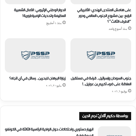
ا
ة
ل
:
على هامش المنتدى الهندي- الأفريقي
الحوار الوطني الإثيوبي: الآمال الشعبية
ا
ا
الرابع: بين مشروع الجنوب العالمي ودور
العظيمة وتحديات الإمبراطورية!
ت
ل
“الطرف الثالث”؟
منذ 4 أسابيع
و
س
منذ أسبوع واحد
م
ي
ؤ
ا
ش
د
ر
ة
ا
ا
ت
ل
ه
ج
جنوب السودان وإسرائيل.. قراءة في مستقبل
زيارة البرهان للبحرين.. رسائل في أي اتجاه؟
ي
العلاقة على ضوء تكريم بن عوزيل..!
مايو 31, 2026
ن
يوليو 6, 2026
ة
و
ا
ق
بواسطة حكيم أَلَادَيْ نجم الدين
ت
ص
انهيار دستوري واحتكاكات حول الولاية الرئاسية الثالثة في الكونغو
الديمقراطية