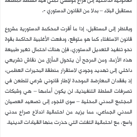
القانونية الداخلية إلى فراغ مؤسسي تُملي فيه السلطة المطلقة
مستقبل البلاد – بدلا من القانون الدستوري -.
وبالنظر إلى المستقبل، إذا ما أقرت المحكمة الدستورية مشروع
قانون الاستفتاء كما هو متوقع، ودفعت الأغلبية الحاكمة بقوة
نحو تنفيذ التعديل الدستوري، فإن هناك احتمال تغير طبيعة
هذه الأزمة. ومن المرجح أن يتحول المأزق من نقاش تشريعي
داخلي إلى تهديد وجودي لاستقرار منطقة البحيرات العظمى،
إذ بفقدان المعارضة الموحدة لإطار قانوني شرعي للطعن في
تصرفات السلطة التنفيذية، لن يكون أمامها – هي وشبكات
المجتمع المدني المحلية – سوى اللجوء إلى تصعيد العصيان
المدني الجماعي، مما يزيد من احتمالية اندلاع صراع مدني
واسع، مع احتمالية التفتت التي حذرت منها القيادات الدينية.