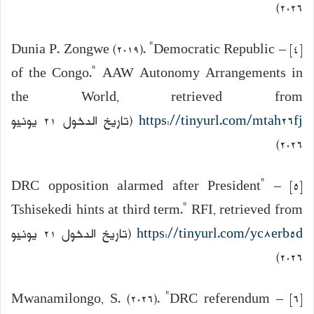
2026)
[4] – Dunia P. Zongwe (2019). “Democratic Republic
of the Congo.” AAW Autonomy Arrangements in
the World, retrieved from
https://tinyurl.com/mtah26fj
(تاريخ الدخول 21 يونيو
2026)
[5] – “DRC opposition alarmed after President
Tshisekedi hints at third term.” RFI, retrieved from
https://tinyurl.com/yc8erb5d
(تاريخ الدخول 21 يونيو
2026)
– Mwanamilongo, S. (2026). “DRC referendum
[6]