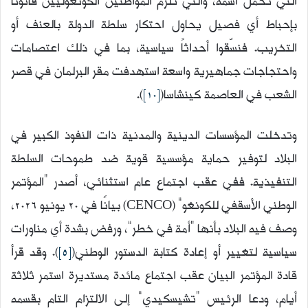
التي تحمل اسمه، والتي تلزم المواطنين الكونغوليين قانوناً
بإحباط أي فصيل يحاول احتكار سلطة الدولة بالعنف أو
التخريب. فنسّقوا أحداثاً سياسية، بما في ذلك اعتصامات
واحتجاجات جماهيرية واسعة استهدفت مقر البرلمان في قصر
الشعب في العاصمة كينشاسا(
[10]
).
وتدخلت المؤسسات الدينية والمدنية ذات النفوذ الكبير في
البلاد لتوفير حماية مؤسسية قوية ضد طموحات السلطة
التنفيذية. ففي عقب اجتماع عام استثنائي، أصدر “المؤتمر
الوطني الأسقفي للكونغو” (CENCO) بيانًا في 20 يونيو 2026،
وصف فيه البلاد بأنها “أمة في خطر”، ورفض بشدة أي مناورات
سياسية لتغيير أو إعادة كتابة الدستور الوطني(
[5]
). وقد قرأ
قادة المؤتمر البيان عقب اجتماع مائدة مستديرة استمر ثلاثة
أيام، ودعا الرئيس “تشيسكيدي” إلى الالتزام التام بقسمه