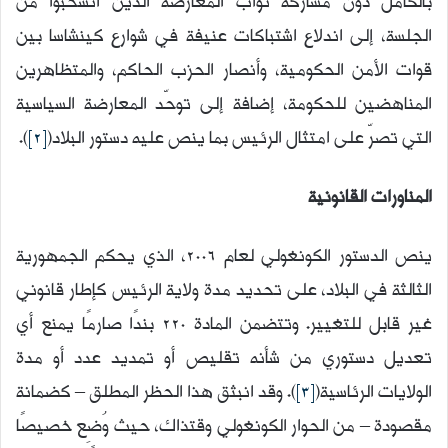
بالكامل دون مشاركة نواب المعارضة الذين انسحبوا من
الجلسة، إلى اندلاع اشتباكات عنيفة في شوارع كينشاسا بين
قوات الأمن الحكومية، وأنصار الحزب الحاكم، والمتظاهرين
المناهضين للحكومة، إضافة إلى توحّد المعارضة السياسية
التي تصرّ على امتثال الرئيس بما ينص عليه دستور البلاد(
[2]
).
المناورات القانونية
ينص الدستور الكونغولي لعام 2006، الذي يحكم الجمهورية
الثالثة في البلاد، على تحديد مدة ولاية الرئيس كإطار قانوني
غير قابل للتغيير. وتتضمن المادة 220 بندًا صارمًا يمنع أي
تعديل دستوري من شأنه تقليص أو تمديد عدد أو مدة
الولايات الرئاسية(
[3]
). وقد انبثق هذا الحظر المطلق – كضمانة
مقصودة – من الحوار الكونغولي وقتذاك، حيث وُضِع خصيصًا