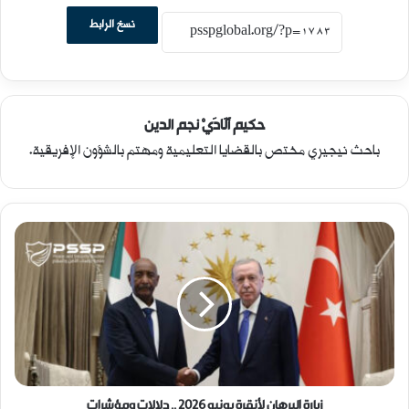
نسخ الرابط
حكيم أَلَادَيْ نجم الدين
باحث نيجيري مختص بالقضايا التعليمية ومهتم بالشؤون الإفريقية.
ز
ي
ا
ر
ة
ا
ل
ب
ر
ه
زيارة البرهان لأنقرة يونيو 2026 .. دلالات ومؤشرات