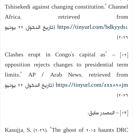
Tshisekedi against changing constitution.” Channel
Africa, retrieved from
https://tinyurl.com/bdkyyds4
(تاريخ الدخول 22 يونيو
2026)
[12] – “Clashes erupt in Congo’s capital as
opposition rejects changes to presidential term
limits.” AP / Arab News, retrieved from
https://tinyurl.com/5xx898jm
(تاريخ الدخول 22 يونيو
2026)
[13] – المصدر سابق:
Kasujja, S. (2026). “The ghost of 2015 haunts DRC