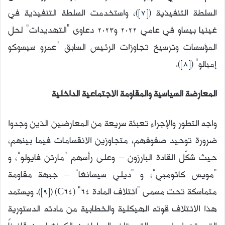
السلطة التنفيذية (
[7]
)، واستخدمت السلطة التنفيذية في
غينيا بيساو في عامي 2022 و2023 دعاوى “التهديدات” لحل
المؤسسات وترسيخ تجاوزات الرئيس السابق “عمرو سيسوكو
إمبالو” (
[8]
).
المعارضة السياسية والمقاومة الاجتماعية الداخلية
واجه التطور والإجراء تعبئة سريعة من المعارضين الذين وجدوا
ضرورة توحيد صفوفهم، متجاوزين الانقسامات فيما بينهم،
حيث شكّل القادة البارزون – وعلى رأسهم “مارتن فايولو”، و
“مويس كاتومبي”، و “ديلي سيسانغا” – جبهة مقاومة
متماسكة تحت مسمى “ائتلاف المادة 64” (C64) (
[9]
). ويستمد
هذا الائتلاف قوته الهيكلية والخطابية من مادته الدستورية