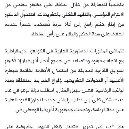
منهجياً للمساءلة من خلال الحفاظ على مظهر سطحي من
الالتزام المؤسسي والتقيد الشكلي بالتشريعات، فتتحوّل الدستور
من إطار حكم راسخ إلى أداة مرنة تُستخدم حصراً لخدمة
الحفاظ على سدة الحكم والبقاء على رأس السلطة.
تتماشى المناورات الدستورية الجارية في الكونغو الديمقراطية
مع اتجاه معهود ومتصاعد في جميع أنحاء أفريقيا؛ إذ تُظهر
السوابق القارية الحديثة عن استغلال الأنظمة القائمة سيطرةَ
الأغلبية أو التحولات التشريعية لإفراغ الضوابط المتعلقة بمدة
الولاية الرئاسية. فعلى سبيل المثال، انتقلت دولة توغو في عام
2024 بشكل كليّ إلى نظام برلماني جديد لتجاوز القيود العامة
على مدة الرئاسة، ونجحت جمهورية أفريقيا الوسطى في
عام 2023 في تمرير استفتاء لإلغاء القيود المفروضة على