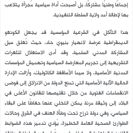
إجماعًا وطنيًا مشتركًا، بل أصبحت أداة سياسية مُجزأة يتلاعب
بها لإطالة أمد ولاية السلطة التنفيذية.
هذا التآكل في الشرعية المؤسسية قد يجعل الكونغو
الديمقراطية عرضة لانهيار بنيوي حاد، حيث تُغلق سبل
المشاركة المدني السلمية. وقد أدى الاستغلال للثغرات
التشريعية إلى تجريم المعارضة السياسية وتهميش المؤسسات
المدنية الأساسية، ولا سيما الأساقفة الكاثوليك. وأزالت الإدارة
الحالية الآلية الأساسية التي تمنع الدولة من الانزلاق إلى فوضى
الانقسامات الفئوية من خلال تقليصها للقانون الأعلى في
البلاد إلى وثيقة مرنة يمكن التخلي عنها حفاظًا على البقاء
السياسي. وفي دولة ترزح تحت وطأة العنف في ​​الشرق وحالات
الطوارئ الصحية العامة الخطيرة، يُؤدي تدمير هذه الضوابط