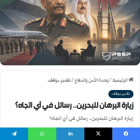
فيسبوك
‫X
لينكدإن
واتساب
تيلقرام