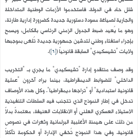
شلل حاد في الدولة. فاستخدموا الأزمات الوطنية المتداخلة
والجارية لصياغة مسودة دستورية جديدة كضرورة إدارية طارئة،
وهو ما يُعيد ضبط الجدول الزمني الرئاسي بالكامل، ويسمح
بإجراء استفتاء وطني لتدشين جمهورية جديدة تُلغى بموجبها
ولايات “تشيسكيدي” السابقة قانونياً (
[6]
).
وقد وصف منتقدو إدارة “تشيسكيدي” ما يجري بـ “التخريب
الداخلي” للضوابط الديمقراطية، بينما يراه آخرون “عملية
قانونية استبدادية” أو “تراجعا ديمقراطيا”. وكل هذه الأوصاف
تدخل في إطار النموذج الذي تتجنب فيه السلطات التنفيذية
الاستيلاء العسكري العلني أو الانقلابات العنيفة، معتمدةً بدلاً
من ذلك على هيمنة الأغلبية البرلمانية وثغرات في نصوص
قانونية. وفي هذا النموذج تُخفي الإدارة أو الحكومة تآكلاً