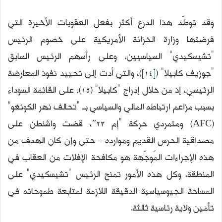
وقد توطّد هذا الدرع أكثر بفعل العقوبات الأخيرة التي
فرضتها وزارة الخزانة الأمريكية على خصوم الرئيس
“تشيسكيدي” السياسيين، وعلى رأسهم الرئيس السابق
“جوزيف كابيلا” (
[14]
)، والتي أدت إلى تحييد نفوذ المعارضة
الرئيسي، إذ من خلال إدراج “كابيلا” (15)، على القائمة السوداء
بسبب مزاعم ارتباطه المالي والسياسي بـ “تحالف نهر الكونغو”
(AFC) ومتمردي حركة “إم 23″، قضت واشنطن على
مصداقية الحرس القديم وموارده – حتى وإن كان الهدف من
هذه الإجراءات المُوجّهة هو مكافحة الإفلات من العقاب في
المنطقة. وكل هذه الأمور تمنح الرئيس “تشيسكيدي” على
المساحة الجيوسياسية الدقيقة اللازمة لمتابعة طموحاته في
تأمين ولاية رئاسية ثالثة.