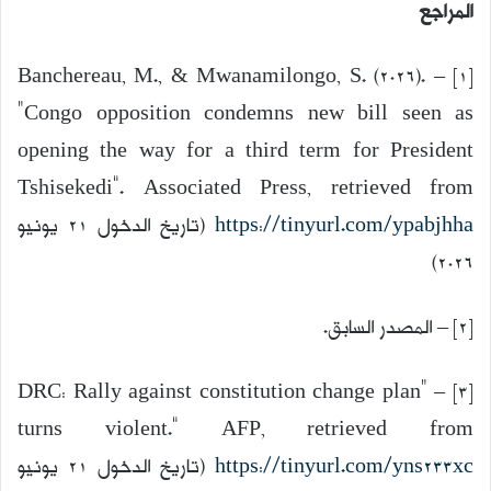
المراجع
[1] – Banchereau, M., & Mwanamilongo, S. (2026).
“Congo opposition condemns new bill seen as
opening the way for a third term for President
Tshisekedi”. Associated Press, retrieved from
https://tinyurl.com/ypabjhha
(تاريخ الدخول 21 يونيو
2026)
[2] – المصدر السابق.
[3] – “DRC: Rally against constitution change plan
turns violent.” AFP, retrieved from
https://tinyurl.com/yns233xc
(تاريخ الدخول 21 يونيو