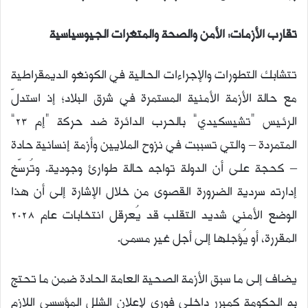
تقارب الأزمات: الأمن والصحة والمتغرات الجيوسياسية
تتشابك التطورات والإجراءات الحالية في الكونغو الديمقراطية
مع حالة الأزمة الأمنية المستمرة في شرق البلاد؛ إذ استدلّ
الرئيس “تشيسكيدي” بالحرب الدائرة ضد حركة “إم 23”
المتمردة – والتي تسببت في نزوح الملايين وأزمة إنسانية حادة
– كحجة على أن الدولة تواجه حالة طوارئ وجودية. وتُرسّخ
إدارته سردية الضرورة القصوى من خلال الإشارة إلى أن هذا
الوضع الأمني ​​شديد التقلب قد يُعرقل انتخابات عام 2028
المقررة، أو يُؤجلها إلى أجل غير مسمى.
يضاف إلى ما سبق الأزمة الصحية العامة الحادة ضمن ما تحتج
به الحكومة كمبرر داخلي فوري لإعلان الشلل المؤسسي اللازم