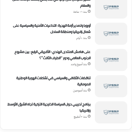
ل
والسلام
إ
منذ 16 ساعة
ل
ك
أوروبا وتصدير أزمة الهجرة: التداعيات الأمنية والسياسية على
ت
شمال إفريقيا ومنطقة الساحل
ر
منذ 4 أيام
و
ن
ي
على هامش المنتدى الهندي- الأفريقي الرابع: بين مشروع
الجنوب العالمي ودور “الطرف الثالث”؟
منذ أسبوع واحد
تناقضات الثقافي والسياسي في تشكلات الهوية الوطنية
الصومالية
منذ أسبوعين
برنامج تدريبي حول السياسة الخارجية التركية تجاه الشرق الأوسط
وإفريقيا
منذ 3 أسابيع