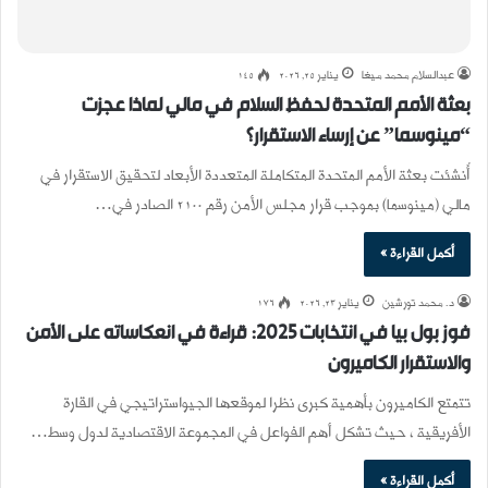
عبدالسلام محمد ميغا
يناير 25, 2026
145
بعثة الأمم المتحدة لحفظ السلام في مالي لماذا عجزت
“مينوسما” عن إرساء الاستقرار؟
أُنشئت بعثة الأمم المتحدة المتكاملة المتعددة الأبعاد لتحقيق الاستقرار في
مالي (مينوسما) بموجب قرار مجلس الأمن رقم 2100 الصادر في…
أكمل القراءة »
د. محمد تورشين
يناير 23, 2026
176
فوز بول بيا في انتخابات 2025: قراءة في انعكاساته على الأمن
والاستقرار الكاميرون
تتمتع الكاميرون بأهمية كبرى نظرا لموقعها الجيواستراتيجي في القارة
الأفريقية ، حيث تشكل أهم الفواعل في المجموعة الاقتصادية لدول وسط…
أكمل القراءة »