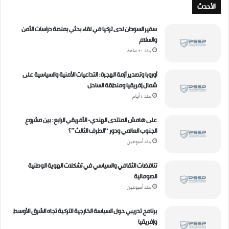
د
الأحدث
ك
ا
سفير السودان لدى تركيا في لقاء بحثي بمنصة دراسات الأمن
ل
والسلام
إ
منذ 21 ساعة
ل
ك
أوروبا وتصدير أزمة الهجرة: التداعيات الأمنية والسياسية على
ت
شمال إفريقيا ومنطقة الساحل
ر
منذ 4 أيام
و
ن
ي
على هامش المنتدى الهندي- الأفريقي الرابع: بين مشروع
الجنوب العالمي ودور “الطرف الثالث”؟
منذ أسبوعين
تناقضات الثقافي والسياسي في تشكلات الهوية الوطنية
الصومالية
منذ أسبوعين
برنامج تدريبي حول السياسة الخارجية التركية تجاه الشرق الأوسط
وإفريقيا