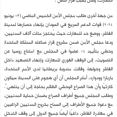
المعارك، ولكن بسبب فرار الناس”.
من جهة أخرى طالب مجلس الأمن الخميس الماضي (13 يونيو
2024) قوات الدعم السريع في السودان بإنهاء حصارها لمدينة
الفاشر، ووضع حد للمعارك حيث يُحتجز مئات آلاف المدنيين.
ودعا مجلس الأمن ضمن مشروع قرار صاغته المملكة المتحدة
وحظي بتأييد 14 عضوًا في المجلس مع امتناع روسيا عن
التصويت، إلى الوقف الفوري للمعارك وإنهاء التصعيد داخل
الفاشر وحولها. وقالت مندوبة بريطانيا لدى الأمم المتحدة،
باربارا وودوارد، أمام المجلس أن أي هجوم على المدينة سيكون
كارثيًا وأن هذا الصراع الوحشي الظالم بحاجة إلى أن ينتهي”.
وطالب المجلس جميع أطراف الصراع بضمان حماية المدنيين،
مع دعوة جميع الأطراف إلى السماح بخروج المدنيين الراغبين
في مغادرة الفاشر، داعيًا أيضًا جميع الدول إلى وقف التدخل