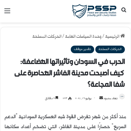
بحث عن
القا
الرئيسية
/
وحدة السياسات العامة
/
الحركات المسلحة
الحركات المسلحة
تقدير موقف
الحرب في السودان وتأثيراتها المُضاعفة:
كيف أصبحت مدينة الفاشر المُحاصرة على
شفا المجاعة؟
أرسل
نهاد محمود
يوليو 16, 2024
273
7 دقائق
بريدا
إلكترونيا
منذ أكثر من شهر تفرض القوة شبه العسكرية السودانية “الدعم
السريع” حصارًا على مدينة الفاشر، التي تضخم أعداد سكانها