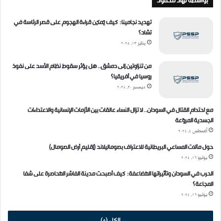
بواسطة نهاد محمود
تهديد نجامينا: كيف يُمكِن قراءة الهجوم على قصر الرئاسة في
تشاد؟
يناير 13, 2025
من تنزاوتين إلى دمشق.. هل يؤثر سقوط نظام الأسد على نفوذ
روسيا في أفريقيا؟
ديسمبر 30, 2024
مع احتدام القتال في السودان.. لا تزال النساء عالقات بين الأزمات الإنسانية والاعتداءات
الجسدية المروّعة
أغسطس 4, 2024
حول مآلات المساعي البريطانية للاعتراف بصوماليلاند (إقليم أرض الصومال)
يوليو 16, 2024
الحرب في السودان وتأثيراتها المُضاعفة: كيف أصبحت مدينة الفاشر المُحاصرة على شفا
المجاعة؟
يوليو 16, 2024
الكل (5)