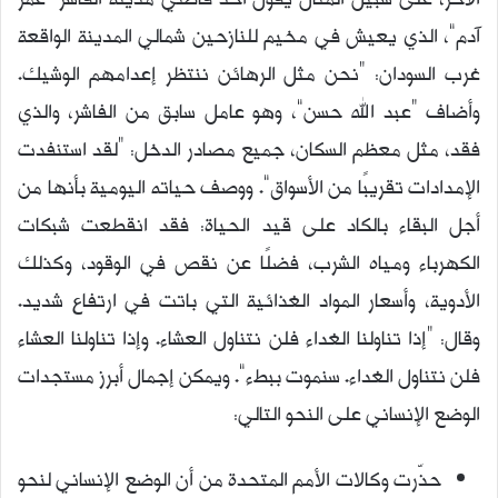
الآخر، على سبيل المثال يقول أحد قاطني مدينة الفاشر “عمر
آدم”، الذي يعيش في مخيم للنازحين شمالي المدينة الواقعة
غرب السودان: “نحن مثل الرهائن ننتظر إعدامهم الوشيك.
وأضاف “عبد الله حسن”، وهو عامل سابق من الفاشر، والذي
فقد، مثل معظم السكان، جميع مصادر الدخل: “لقد استنفدت
الإمدادات تقريبًا من الأسواق”. ووصف حياته اليومية بأنها من
أجل البقاء بالكاد على قيد الحياة: فقد انقطعت شبكات
الكهرباء ومياه الشرب، فضلًا عن نقص في الوقود، وكذلك
الأدوية، وأسعار المواد الغذائية التي باتت في ارتفاع شديد.
وقال: “إذا تناولنا الغداء فلن نتناول العشاء. وإذا تناولنا العشاء
فلن نتناول الغداء. سنموت ببطء”. ويمكن إجمال أبرز مستجدات
الوضع الإنساني على النحو التالي:
حذّرت وكالات الأمم المتحدة من أن الوضع الإنساني لنحو