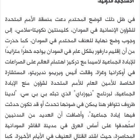
الاستجابة الدوليّة:
في ظل ذلك الوضع المحتدم دعت منسقة الأمم المتحدة
للشؤون الإنسانية في السودان، كليمنتين نكويتا-سلامي، إلى
وجوب وضع نهاية للعنف المحتدم في السودان. كما حذرت
من أن إقليم دارفور بشكل عام في السودان يواجه خطرًا متزايدًا
للإبادة الجماعية لاسيما مع تركيز اهتمام العالم على الصراعات
في أوكرانيا وغزة. وقالت أليس ويريمو نديريتو، المستشارة
الخاصة للأمين العام للأمم المتحدة لشؤون منع الإبادة
الجماعية، لبرنامج “نيوزداي” الذي تبثه بي بي سي: “لدينا
ظروف تتوافر هنا يمكن في ضوئها تحدث أو قد تكون حدثت
فيها إبادة جماعية”. وأضافت أن العديد من المدنيين
استُهدفوا على أساس العرق في مدينة الفاشر السودانية
المحاصرة، حيث اشتد القتال العنيف في الأيام الأخيرة. كما