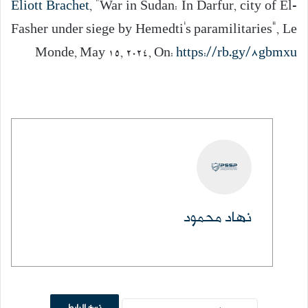
Eliott Brachet
, “War in Sudan: In Darfur, city of El-
Fasher under siege by Hemedti’s paramilitaries”, Le
Monde, May 15, 2024, On:
https://rb.gy/8gbmxu
كاتب
نهاد محمود
نسخ الرابط