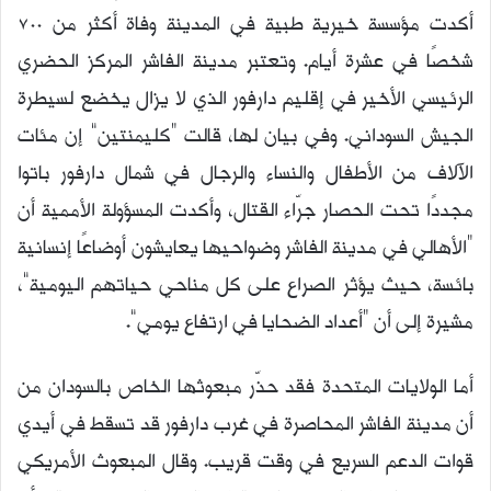
أكدت مؤسسة خيرية طبية في المدينة وفاة أكثر من 700
شخصًا في عشرة أيام. وتعتبر مدينة الفاشر المركز الحضري
الرئيسي الأخير في إقليم دارفور الذي لا يزال يخضع لسيطرة
الجيش السوداني. وفي بيان لها، قالت “كليمنتين” إن مئات
الآلاف من الأطفال والنساء والرجال في شمال دارفور باتوا
مجددًا تحت الحصار جرّاء القتال، وأكدت المسؤولة الأممية أن
“الأهالي في مدينة الفاشر وضواحيها يعايشون أوضاعًا إنسانية
بائسة، حيث يؤثر الصراع على كل مناحي حياتهم اليومية”،
مشيرة إلى أن “أعداد الضحايا في ارتفاع يومي”.
أما الولايات المتحدة فقد حذّر مبعوثها الخاص بالسودان من
أن مدينة الفاشر المحاصرة في غرب دارفور قد تسقط في أيدي
قوات الدعم السريع في وقت قريب. وقال المبعوث الأمريكي