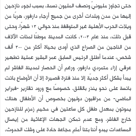
حتى تجاوز مليونيّ ونصف المليون نسمة، بسبب لجوء نازحين
إليها من مدن وبلدات أخرى من جميع أرجاء دارفور، هربًا من
ويلات الحرب الأهلية غير المتوقفة منذ حوالي 13 شهرًا. وحتى
قبل ذلك، منذ عام 2003، كانت المدينة موطنًا لمئات الآلاف
من الناجين من الصراع الذي أودى بحياة أكثر من 300 ألف
شخص، عندما أطلق الرئيس السابق عمر البشير عملية تطهير
عرقي إزاء متمردي دارفور. ورغم أن الحصار لمدينة الفاشر لم
يبدأ بشكل أكثر جديّة إلا منذ فترة قصيرة إلا أن الأوضاع باتت
بائسة على نحو ينذر بالقلق. خصوصًا مع ورود تقارير -فبراير
الماضي- من مراقبون دوليون بخصوص أن الأطفال هناك
يموتون بمعدل طفل كل ساعتين في مخيم زمزم للنازحين
خارج الفاشر. ومع عدم تمكن الجهات الإغاثية من إيصال
المساعدات يبدو أننا بتنا أمام مجاعة حادة على وشك الحدوث،