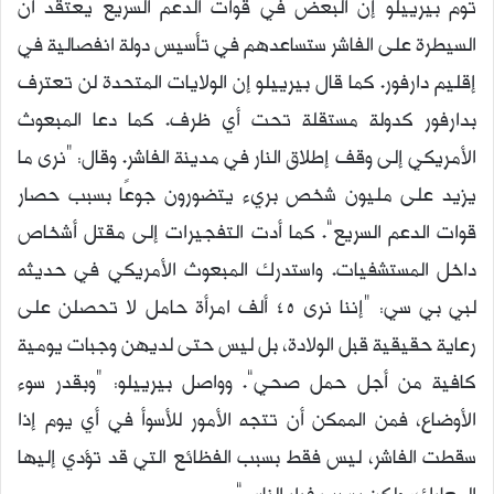
توم بيرييلو إن البعض في قوات الدعم السريع يعتقد أن
السيطرة على الفاشر ستساعدهم في تأسيس دولة انفصالية في
إقليم دارفور. كما قال بيرييلو إن الولايات المتحدة لن تعترف
بدارفور كدولة مستقلة تحت أي ظرف. كما دعا المبعوث
الأمريكي إلى وقف إطلاق النار في مدينة الفاشر. وقال: “نرى ما
يزيد على مليون شخص بريء يتضورون جوعًا بسبب حصار
قوات الدعم السريع”. كما أدت التفجيرات إلى مقتل أشخاص
داخل المستشفيات. واستدرك المبعوث الأمريكي في حديثه
لبي بي سي: “إننا نرى 45 ألف امرأة حامل لا تحصلن على
رعاية حقيقية قبل الولادة، بل ليس حتى لديهن وجبات يومية
كافية من أجل حمل صحي”. وواصل بيرييلو: “وبقدر سوء
الأوضاع، فمن الممكن أن تتجه الأمور للأسوأ في أي يوم إذا
سقطت الفاشر، ليس فقط بسبب الفظائع التي قد تؤدي إليها