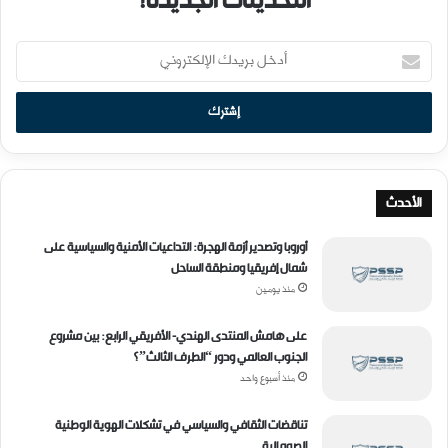
التحديثات الجديدة!
أ
د
خ
ل
ب
ر
ي
د
الأحدث
ك
ا
أوروبا وتصدير أزمة الهجرة: التداعيات الأمنية والسياسية على
ل
شمال إفريقيا ومنطقة الساحل
إ
منذ يومين
ل
ك
على هامش المنتدى الهندي- الأفريقي الرابع: بين مشروع
ت
الجنوب العالمي ودور “الطرف الثالث”؟
ر
منذ أسبوع واحد
و
ن
ي
تناقضات الثقافي والسياسي في تشكلات الهوية الوطنية
الصومالية