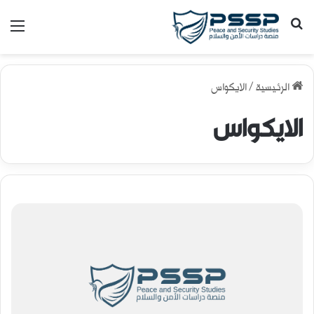
بحث عن
الق
الرئيسية
/
الايكواس
الايكواس