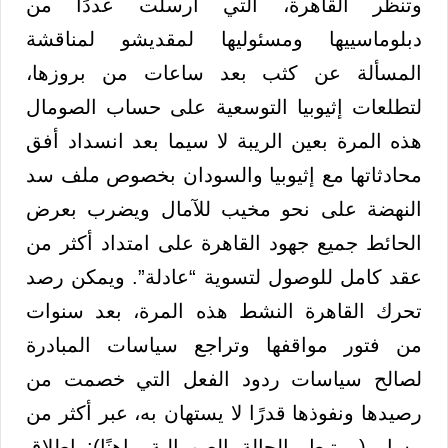
وتنظر القاهرة، التي أرسلت عددًا من
دبلوماسييها ومسئوليها لمقديشو لمناقشة
المسألة عن كثب بعد ساعات من بروزها،
لتطلعات إثيوبيا التوسعية على حساب الصومال
هذه المرة بعين الريبة لا سيما بعد انسداد أفق
محادثاتها مع إثيوبيا والسودان بخصوص ملف سد
النهضة على نحو مخيب للآمال ويضرب بعرض
الحائط جميع جهود القاهرة على امتداد أكثر من
عقد كامل للوصول لتسوية “عادلة”. ويمكن رصد
تحرك القاهرة النشط هذه المرة، بعد سنوات
من فتور مواقفها وتراجع سياسات المبادرة
لصالح سياسات ردود الفعل التي خصمت من
رصيدها ونفوذها قدرًا لا يستهان به، عبر أكثر من
مسار (مرتبط بالحالة الصومالية راهنًا): إطلاق