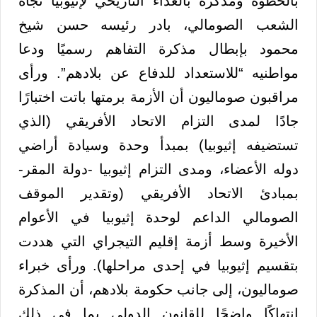
بالخطوة ومذكرة بالعداء التاريخي لإثيوبيا تجاه
الشعب الصومالي، بادر رئيسه حسن شيخ
محمود بإبطال مذكرة التفاهم رسميًا ودعا
مواطنيه “للاستعداد للدفاع عن بلادهم”. ورأى
مراقبون صوماليون أن الأزمة برمتها باتت اختبارًا
جادًا لمدى التزام الاتحاد الأفريقي (الذي
تستضيفه إثيوبيا) بمبدأ وحدة وسيادة أراضي
دوله الأعضاء، ومدى التزام إثيوبيا -دولة المقر-
بمبادئ الاتحاد الأفريقي (وتقدير الموقف
الصومالي الداعم لوحدة إثيوبيا في الأعوام
الأخيرة وسط أزمة إقليم التيجراي التي هددت
بتقسيم إثيوبيا في إحدى مراحلها). ورأى خبراء
صوماليون، إلى جانب حكومة بلادهم، أن المذكرة
انتهاكًا واضجًا للقانون الدولي بما في ذلك