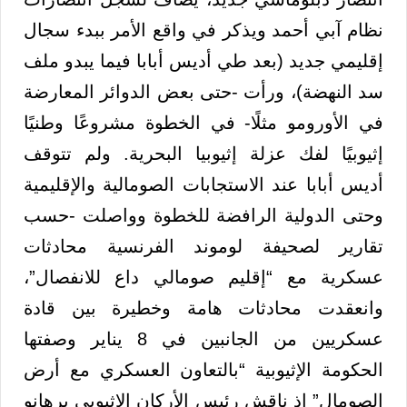
نظام آبي أحمد ويذكر في واقع الأمر ببدء سجال
إقليمي جديد (بعد طي أديس أبابا فيما يبدو ملف
سد النهضة)، ورأت -حتى بعض الدوائر المعارضة
في الأورومو مثلًا- في الخطوة مشروعًا وطنيًا
إثيوبيًا لفك عزلة إثيوبيا البحرية. ولم تتوقف
أديس أبابا عند الاستجابات الصومالية والإقليمية
وحتى الدولية الرافضة للخطوة وواصلت -حسب
تقارير لصحيفة لوموند الفرنسية محادثات
عسكرية مع “إقليم صومالي داع للانفصال”،
وانعقدت محادثات هامة وخطيرة بين قادة
عسكريين من الجانبين في 8 يناير وصفتها
الحكومة الإثيوبية “بالتعاون العسكري مع أرض
الصومال” إذ ناقش رئيس الأركان الإثيوبي برهانو