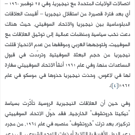
اتصالات الولايات المتحدة مع نيجيريا. وفي 25 نوفمبر 1960 –
أي بعد فترة قصيرة من استقلال نيجيريا – أقيمت العلاقات
الدبلوماسية بين نيجيريا والاتحاد السوفيتي, حيث هناك
دعت نخب سياسية ومنظمات عمالية إلى توثيق العلاقات مع
السوفييت. ولتوجهها الغربي وموقفها من عدم الانحياز قللت
نيجيريا من حجم البعثة السوفيتية وتردّدت في قبول
المساعدات منها. وفي عام 1961 أنشأ الاتحاد السوفييتي سفارة
لها في لاغوس, وحذت نيجيريا حذوها في موسكو في عام
).
[4]
1962(
وفي حين أن العلاقات النيجيرية الروسية تأثّرت بسياسة
“نيكيتا خروتشوف” الخارجية, فقد حوّل الاتحاد السوفييتي
تركيزه, بعد ترك “خروتشوف” منصبه في عام 1964, من مجرد
دعم الدول الأفريقية الثائرة أو ذوات التوجه الشيوعي, إلى دعم