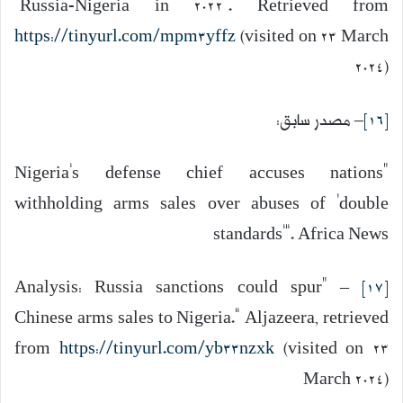
“Russia-Nigeria in 2022”. Retrieved from
https://tinyurl.com/mpm3yffz
(visited on 23 March
2024)
[16]
– مصدر سابق:
“Nigeria’s defense chief accuses nations
withholding arms sales over abuses of ‘double
standards’”. Africa News
– “Analysis: Russia sanctions could spur
[17]
Chinese arms sales to Nigeria.” Aljazeera, retrieved
from
https://tinyurl.com/yb33nzxk
(visited on 23
March 2024)