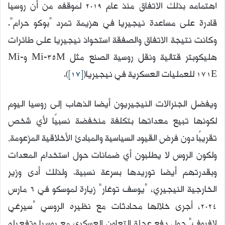
اهتمامه بذلك الاتفاق منذ عام 2019 لموقفه من أن روسيا
قادرة على مساعدة نيجيريا في هزيمة تمرد “بوكو حرام”.
وكانت نتيجة الاتفاق والصفقة استحواذ نيجيريا على طائرات
هليكوبتر قتالية ونقل روسية الصنع مثل Mi-35M وMi-
171E للعمليات العسكرية في نيجيريا(
[17]
).
ويفضل الجنرالات النيجيريون أيضا الذهاب إلى روسيا اليوم
لكونها تبيع معداتها بتكلفة منخفضة نسبيًا لأي شخص
تقريبًا دون فرض القيود السياسية والمبادئ الأخلاقية المزعومة,
ولكون الروس لا يطلبون أي ضمانات حول استخدام المعدات
وبقدرتهم أيضا توريدها بسرعة نسبية. ولذلك أدى وزير
الخارجية النيجيري، “يوسف توغار” زيارة لموسكو في 6 مارس
2024، أجرى خلالها محادثات مع نظيره الروسي “سيرغي
لافروف” حول دفع عجلة التعاون العسكري مع روسيا وتفعيله