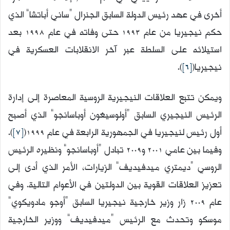
أخرى في عهد رئيس الدولة السابق الجنرال “ساني أباتشا” الذي
حكم نيجيريا من عام 1993 حتى وفاته في عام 1998 بعد
استيلائه على السلطة عبر آخر الانقلابات العسكرية في
نيجيريا(
[6]
).
ويمكن تتبع العلاقات النيجيرية الروسية المعاصرة إلى إدارة
الرئيس النيجيري السابق “أولوسيغون أوباسانجو” الذي أصبح
أول رئيس لنيجيريا في الجمهورية الرابعة في عام 1999(
[7]
).
وفيما بين عامي 2001 و2009 تبادل “أوباسانجو” ونظيره الرئيس
الروسي “ديمتري ميدفيديف” الزيارات، الأمر الذي أدى إلى
تعزيز العلاقات القوية بين الدولتين في الأعوام التالية. وفي
عام 2009 زار وزير خارجية نيجيريا السابق “أوجو مادويكوي”
موسكو وتحدث مع الرئيس “ميدفيديف” ووزير الخارجية