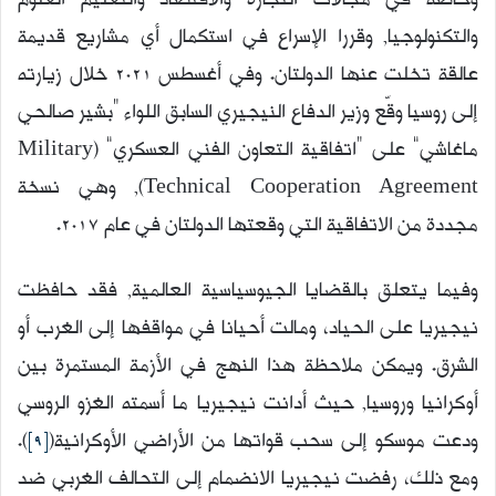
وخاصة في مجالات التجارة والاقتصاد والتعليم العلوم
والتكنولوجيا, وقررا الإسراع في استكمال أي مشاريع قديمة
عالقة تخلت عنها الدولتان. وفي أغسطس 2021 خلال زيارته
إلى روسيا وقّع وزير الدفاع النيجيري السابق اللواء “بشير صالحي
ماغاشي” على “اتفاقية التعاون الفني العسكري” (Military
Technical Cooperation Agreement), وهي نسخة
مجددة من الاتفاقية التي وقعتها الدولتان في عام 2017.
وفيما يتعلق بالقضايا الجيوسياسية العالمية, فقد حافظت
نيجيريا على الحياد، ومالت أحيانا في مواقفها إلى الغرب أو
الشرق. ويمكن ملاحظة هذا النهج في الأزمة المستمرة بين
أوكرانيا وروسيا, حيث أدانت نيجيريا ما أسمته الغزو الروسي
ودعت موسكو إلى سحب قواتها من الأراضي الأوكرانية(
[9]
).
ومع ذلك، رفضت نيجيريا الانضمام إلى التحالف الغربي ضد