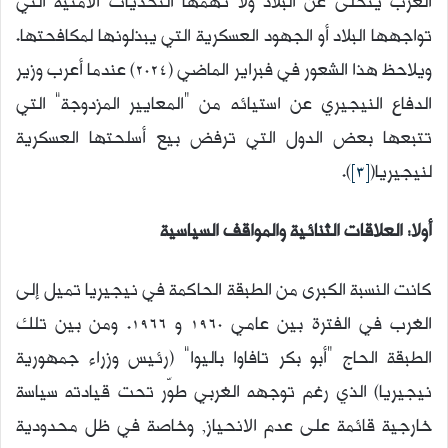
الغرب يتخلى عن البلاد ولا تهمّها التحديات الأمنية التي
تواجهها البلاد أو الجهود العسكرية التي يبذلونها لمكافحتها.
ويلاحظ هذا الشعور في فبراير الماضي (2024) عندما أعرب وزير
الدفاع النيجيري عن استيائه من “المعايير المزدوجة” التي
تتبعها بعض الدول التي ترفض بيع أسلحتها العسكرية
لنيجيريا(
[3]
).
أولا: العلاقات الثنائية والمواقف السياسية
كانت النسبة الكبرى من الطبقة الحاكمة في نيجيريا تميل إلى
الغرب في الفترة بين عامي 1960 و 1966. ومن بين تلك
الطبقة الحاج “أبو بكر تافاوا باليوا” (رئيس وزراء جمهورية
نيجيريا) الذي رغم توجهه الغربي طوّر تحت قيادته سياسة
خارجية قائمة على عدم الانحياز, وخاصة في ظل محدودية