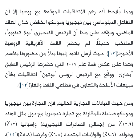
ومما يُلاحظ أنه رغم الاتفاقيات الموقعة مع روسيا إلا أن
التفاعل الدبلوماسي بين نيجيريا وموسكو انخفض خلال العقد
الماضي. ويؤكد على هذا أن الرئيس النيجيري “بولا تينوبو”،
المنتخب حديثاً، لم يحضر القمة الأفريقية الروسية
الأخيرة(
[12]
), حيث أرسل نائبه إليها بدلاً من حضورها بنفسه,
وهذا على عكس قمة عام 2019 التي حضرها الرئيس السابق
“بخاري” ووقّع مع الرئيس الروسي “بوتين” اتفاقيات بشأن
مبيعات الأسلحة والتعاون في قطاعي النفط والغاز(
[13]
).
ومن حيث التبادلات التجارية الحالية, فإن التجارة بين نيجيريا
وموسكو ضئيلة بالمقارنة مع تجارة نيجيريا مع دول مثل الهند
(12.6% من إجمالي الصادرات النيجيرية) وإسبانيا (12%)
وهولندا (9.6%) والولايات المتحدة (6.8%) وفرنسا (5.8%)(
[14]
).