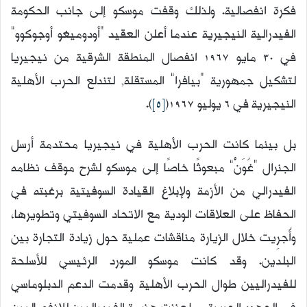
فكرة انفصالية. ولذلك وقفت موسكو إلى جانب الحكومة
الفيدرالية النيجيرية عندما أعلن العقيد “أودوميغو أوجوكوو”
في 30 مايو 1967 انفصال المنطقة الشرقية من نيجيريا
لتشكيل جمهورية “بيافرا” المستقلة, لتندلع الحرب الأهلية
النيجيرية في 6 يوليو 1967(
[5]
).
بل بينما كانت الحرب الأهلية في نيجيريا محتدمة أرسل
الجنرال “غُوَنْ” مبعوثًا خاصًا إلى موسكو لشرح موقف نظامه
الفيدرالي من الأزمة ولإبلاغ القيادة السوفيتية برغبته في
الحفاظ على العلاقات الودية مع الاتحاد السوفيتي وتطويرها،
وأُجرِيت خلال الزيارة مناقشات عملية حول زيادة التجارة بين
البلدين. وقد كانت موسكو المورد الرئيسي للأسلحة
للفيدراليين طوال الحرب الأهلية وقدمت الدعم الدبلوماسي