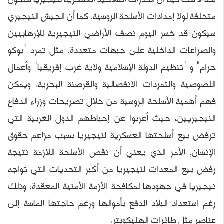
مما لا شك فيه أن القدرات السلاحية العسكرية لنيجيريا ستكون
متخلفة لولا إمدادات الأسلحة الروسية, كما أن الجيش النيجيري
سيكون قد خسر اليوم نصف الأراضي النيجيرية للإرهابيين
والصراعات الداخلية على جبهات متعددة, مثل تمرد “بوكو
حرام” و “تنظيم الدولة الإسلامية ولاية غرب إفريقيا” وأعمال
اللصوصية والتمردات الانفصالية والقرصنة البحرية. ويمكن
فهم أهمية الأسلحة الروسية من خلال تصريحات وزراء الدفاع
النيجيريين، حيث أعربوا عن إحباطهم الدول الغربية التي
ترفض بيع أسلحتها العسكرية لنيجيريا بسبب مزاعم حقوق
الإنسان, الأمر الذي يعني أن نقص الأسلحة اللازمة نتيجة
رفض بيع المعدات لنيجيريا من أكبر التحديات التي تواجه
نيجيريا في جهودها لمكافحة الأزمة الأمنية المعقدة، وذلك
رغم استعداد البلاد الدفع بأموالها ورغم حاجتها الماسة إلى
عناصر مثل طائرات الهليكوبتر.