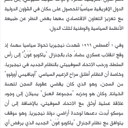
الدول الإفريقية سياسيًّا للحصول على مكان في الشؤون الدولية
مع تعزيز التعاون الاقتصادي معها بغض النظر عن طبيعة
الأنظمة السياسية والوطنية لتلك الدول.
وفي 1 أغسطس 1966 شهدت نيجيريا تحولا سياسيا مهما؛ إذ
وقع انقلاب عسكري مضادّ جاء بالجنرال “ياكوبو غُوَنْ” إلى رأس
السلطة. ورحب الاتحاد السوفييتي بالنظام الجديد في نيجيريا،
وخاصة أن النظام أطلق سراح الزعيم السياسي “أوبافيمي أوولوو”
من السجن، وهو الذي كان يقضي عقوبة السجن لتهمة
الخيانة, وكان هو وحزبه “مجموعة العمل” يميلان إلى وجود
علاقة عملية أوثق مع الاتحاد السوفيتي. بالإضافة إلى أن
موسكو أبدت دعمها لوحدة أراضي دولة نيجيريا, وهو موقف
يتوافق مع نظام الجنرال “ياكوبو غُوَن” الجديد الذي يرفض أي