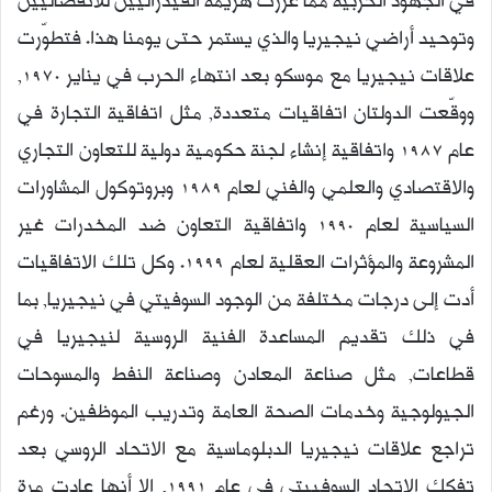
في الجهود الحربية مما عززت هزيمة الفيدراليين للانفصاليين
وتوحيد أراضي نيجيريا والذي يستمر حتى يومنا هذا. فتطوّرت
علاقات نيجيريا مع موسكو بعد انتهاء الحرب في يناير 1970,
ووقّعت الدولتان اتفاقيات متعددة, مثل اتفاقية التجارة في
عام 1987 واتفاقية إنشاء لجنة حكومية دولية للتعاون التجاري
والاقتصادي والعلمي والفني لعام 1989 وبروتوكول المشاورات
السياسية لعام 1990 واتفاقية التعاون ضد المخدرات غير
المشروعة والمؤثرات العقلية لعام 1999. وكل تلك الاتفاقيات
أدت إلى درجات مختلفة من الوجود السوفيتي في نيجيريا, بما
في ذلك تقديم المساعدة الفنية الروسية لنيجيريا في
قطاعات, مثل صناعة المعادن وصناعة النفط والمسوحات
الجيولوجية وخدمات الصحة العامة وتدريب الموظفين. ورغم
تراجع علاقات نيجيريا الدبلوماسية مع الاتحاد الروسي بعد
تفكك الاتحاد السوفييتي في عام 1991, إلا أنها عادت مرة