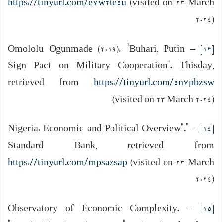
https://tinyurl.com/e7w2te5u
(visited on 23 March
2024)
– Omololu Ogunmade (2019). “Buhari, Putin
[13]
Sign Pact on Military Cooperation”. Thisday,
retrieved from
https://tinyurl.com/5n7pbzsw
(visited on 23 March 2024)
– “Nigeria: Economic and Political Overview”.
[14]
Standard Bank, retrieved from
https://tinyurl.com/mpsazsap
(visited on 23 March
2024)
– Observatory of Economic Complexity.
[15]