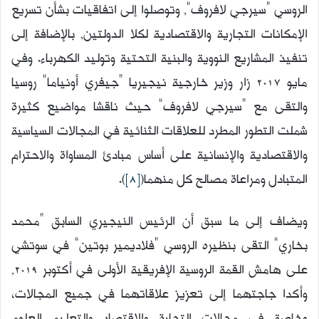
الروسي “سيرجي لافروف”, وتوصلوا إلى اتفاقيات بشأن تسريع
الإمكانات التجارية والاقتصادية لكلا الدولتين, بالإضافة إلى
تنفيذ المشاريع النووية والبنية التحتية وتوليد الكهرباء. وفي
مايو 2017 زار وزير خارجية نيجيريا “جيفري أونياما” روسيا
والتقى مع “سيرجي لافروف” حيث ناقشا مواضيع كثيرة
شملت التطور المطرد للعلاقات الثنائية في المجالات السياسية
والاقتصادية والإنسانية على أساس مبادئ المساواة والاحترام
المتبادل ومراعاة مصالح كل منهما(
[8]
).
ويضاف إلى ما سبق أن الرئيس النيجيري السابق “محمد
بخاري” التقى بنظيره الروسي “فلاديمير بوتين” في سوتشي
على هامش القمة الروسية الإفريقية الأولى في أكتوبر 2019,
وأكدا جاجتهما إلى تعزيز علاقاتهما في جميع المجالات،