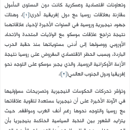
وتعاونات اقتصادية وعسكرية كانت دون المستوى المأمول
مقارنة بعلاقات روسيا مع دول إفريقية أخرى(
[1]
). وهناك
جهود نيجيرية وروسية في السنوات الأخيرة لإحياء علاقاتهما
نتيجة تراجع علاقات موسكو مع الولايات المتحدة والاتحاد
الأوروبي ووصولها إلى أدنى مستوياتها منذ حقبة الحرب
الباردة، وبسبب الحظر الاقتصادي المفروض على روسيا نتيجة
الأزمة الأوكرانية الروسية, والذي يجبر موسكو على التوجه نحو
إفريقيا ودول الجنوب العالمي(
[2]
).
وتؤشر تحركات الحكومات النيجيرية وتصريحات مسؤوليها
في الآونة الأخيرة على أن نيجيريا مستعدة لتقوية علاقاتها
مع روسيا والتوجه نحوها رغم أنف الغرب ومواقفه, حيث
يتزايد الشعور بين النخبة السياسية الحاكمة بنيجيريا بأن