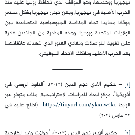
نيجيريا ووحدتها، وهو الموقف الذي تحافظ روسيا عليه منذ
الحرب الأهلية في نيجيريا, ويعزز تبنى نيجيريا بشكل مستمر
موقفا محايدا تجاه المنافسة الجيوسياسية المتصاعدة بين
الولايات المتحدة وروسيا. وهذه المبادرة من الجانبين قادرة
على تقوية التواصلات وتفادي الفتور الذي شهدته علاقاتهما
بعد الحرب الأهلية وتفكك الاتحاد السوفيتي.
[1]
– حكيم ألادي نجم الدين (2022). “النفوذ الروسي في
أفريقيا”. مركز أبعاد للدراسات الاستراتيجية, ملف متوفر عبر
الرابط
https://tinyurl.com/ykxnw4kc
(اطلع عليه في
22 مارس 2024)
[2]
– حكيم ألادي نجم الدين (2023). “جولات وزير الخارجية